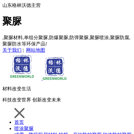
山东格林沃德主营
聚脲
,聚脲材料,单组分聚脲,防爆聚脲,防弹聚脲,聚脲喷涂,聚脲防腐,
聚脲防水等环保产品!
关于我们
|
网站地图
材料
改变生活
科技
改变世界
创新
改变未来
首页
喷涂聚脲