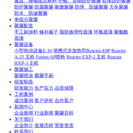
减震、降噪阻尼材料
护舷、音响防护聚脲
软体防护聚脲
防护聚脲
防腐聚脲
耐磨聚脲
防弹、防爆聚脲
天冬聚脲
防水、防渗聚脲
单组分聚脲
聚脲配套
手工刷涂料
修补腻子
脂肪族弹性面漆
环氧底漆
聚氨酯
底漆
聚脲设备
小型电动设备E-10
便携式非加热型Reactor-E8P
Reactor
A-25 主机
Fusion AP喷枪
Reactor EXP-2 主机
Reactor
HXP-3 主机
聚脲施工
聚脲喷涂
聚脲手刷
研发制造
研发能力
生产实力
品质保障
工程案例
成功案例
客户评价
合作客户
新闻中心
企业新闻
行业新闻
聚脲百科
关于我们
企业简介
发展历程
荣誉资质
联系我们