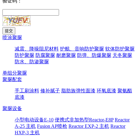
验证码：
喷涂聚脲
减震、降噪阻尼材料
护舷、音响防护聚脲
软体防护聚脲
防护聚脲
防腐聚脲
耐磨聚脲
防弹、防爆聚脲
天冬聚脲
防水、防渗聚脲
单组分聚脲
聚脲配套
手工刷涂料
修补腻子
脂肪族弹性面漆
环氧底漆
聚氨酯
底漆
聚脲设备
小型电动设备E-10
便携式非加热型Reactor-E8P
Reactor
A-25 主机
Fusion AP喷枪
Reactor EXP-2 主机
Reactor
HXP-3 主机