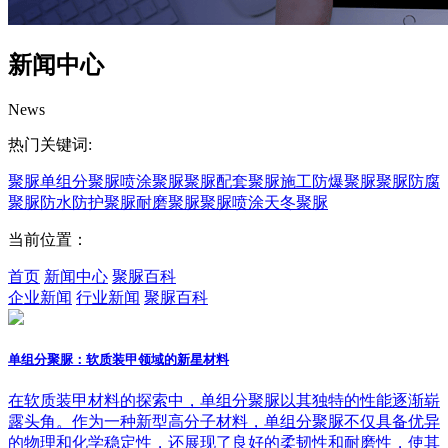
新闻中心
News
热门关键词:
聚脲
单组分聚脲
喷涂聚脲
聚脲配套
聚脲施工
防爆聚脲
聚脲防腐
聚脲防水
防护聚脲
耐磨聚脲
聚脲喷涂
天冬聚脲
当前位置：
首页
新闻中心
聚脲百科
企业新闻
行业新闻
聚脲百科
单组分聚脲：软质装甲领域的新星材料
在软质装甲材料的探索中，单组分聚脲以其独特的性能逐渐崭
露头角。作为一种新型高分子材料，单组分聚脲不仅具备优异
的物理和化学稳定性，还展现了良好的柔韧性和耐磨性，使其