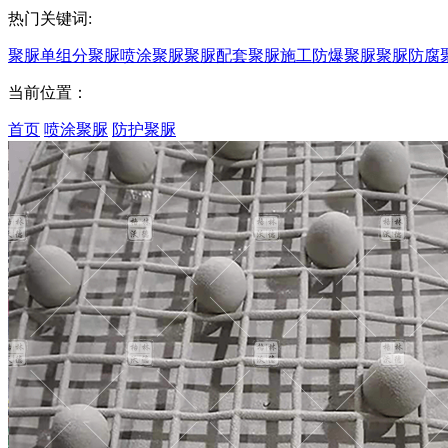
热门关键词:
聚脲
单组分聚脲
喷涂聚脲
聚脲配套
聚脲施工
防爆聚脲
聚脲防腐
当前位置：
首页
喷涂聚脲
防护聚脲