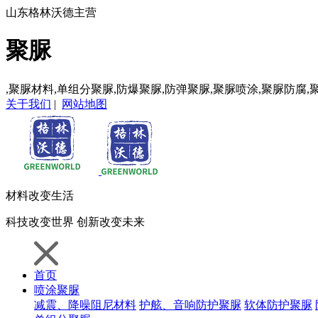
山东格林沃德主营
聚脲
,聚脲材料,单组分聚脲,防爆聚脲,防弹聚脲,聚脲喷涂,聚脲防腐,
关于我们
|
网站地图
材料
改变生活
科技
改变世界
创新
改变未来
首页
喷涂聚脲
减震、降噪阻尼材料
护舷、音响防护聚脲
软体防护聚脲