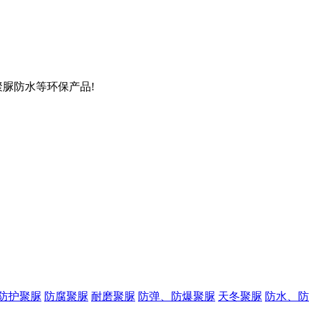
聚脲防水等环保产品!
防护聚脲
防腐聚脲
耐磨聚脲
防弹、防爆聚脲
天冬聚脲
防水、防