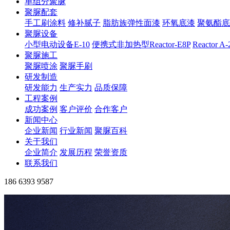
单组分聚脲
聚脲配套
手工刷涂料
修补腻子
脂肪族弹性面漆
环氧底漆
聚氨酯底
聚脲设备
小型电动设备E-10
便携式非加热型Reactor-E8P
Reactor A
聚脲施工
聚脲喷涂
聚脲手刷
研发制造
研发能力
生产实力
品质保障
工程案例
成功案例
客户评价
合作客户
新闻中心
企业新闻
行业新闻
聚脲百科
关于我们
企业简介
发展历程
荣誉资质
联系我们
186 6393 9587