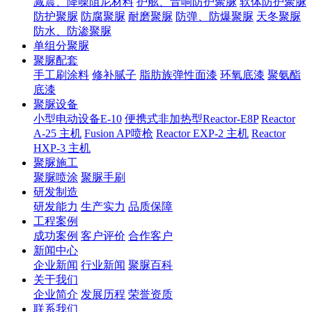
减震、降噪阻尼材料
护舷、音响防护聚脲
软体防护聚脲
防护聚脲
防腐聚脲
耐磨聚脲
防弹、防爆聚脲
天冬聚脲
防水、防渗聚脲
单组分聚脲
聚脲配套
手工刷涂料
修补腻子
脂肪族弹性面漆
环氧底漆
聚氨酯
底漆
聚脲设备
小型电动设备E-10
便携式非加热型Reactor-E8P
Reactor
A-25 主机
Fusion AP喷枪
Reactor EXP-2 主机
Reactor
HXP-3 主机
聚脲施工
聚脲喷涂
聚脲手刷
研发制造
研发能力
生产实力
品质保障
工程案例
成功案例
客户评价
合作客户
新闻中心
企业新闻
行业新闻
聚脲百科
关于我们
企业简介
发展历程
荣誉资质
联系我们