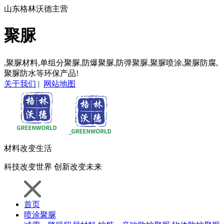
山东格林沃德主营
聚脲
,聚脲材料,单组分聚脲,防爆聚脲,防弹聚脲,聚脲喷涂,聚脲防腐,
聚脲防水等环保产品!
关于我们
|
网站地图
材料
改变生活
科技
改变世界
创新
改变未来
首页
喷涂聚脲