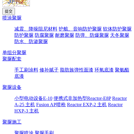
喷涂聚脲
减震、降噪阻尼材料
护舷、音响防护聚脲
软体防护聚脲
防护聚脲
防腐聚脲
耐磨聚脲
防弹、防爆聚脲
天冬聚脲
防水、防渗聚脲
单组分聚脲
聚脲配套
手工刷涂料
修补腻子
脂肪族弹性面漆
环氧底漆
聚氨酯
底漆
聚脲设备
小型电动设备E-10
便携式非加热型Reactor-E8P
Reactor
A-25 主机
Fusion AP喷枪
Reactor EXP-2 主机
Reactor
HXP-3 主机
聚脲施工
聚脲喷涂
聚脲手刷