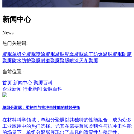
新闻中心
News
热门关键词:
聚脲
单组分聚脲
喷涂聚脲
聚脲配套
聚脲施工
防爆聚脲
聚脲防腐
聚脲防水
防护聚脲
耐磨聚脲
聚脲喷涂
天冬聚脲
当前位置：
首页
新闻中心
聚脲百科
企业新闻
行业新闻
聚脲百科
单组分聚脲：柔韧性与抗冲击性能的精妙平衡
在材料科学领域，单组分聚脲以其独特的性能组合，成为众多
工业应用中的热门选择。尤其在需要兼顾柔韧性与抗冲击性能
的场景下，单组分聚脲展现出了非凡的适应性与稳定性。