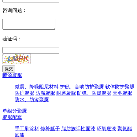
咨询问题：
验证码：
喷涂聚脲
减震、降噪阻尼材料
护舷、音响防护聚脲
软体防护聚脲
防护聚脲
防腐聚脲
耐磨聚脲
防弹、防爆聚脲
天冬聚脲
防水、防渗聚脲
单组分聚脲
聚脲配套
手工刷涂料
修补腻子
脂肪族弹性面漆
环氧底漆
聚氨酯
底漆