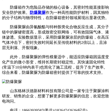
防爆箱作为危险品存储的核心设备，其密封性能直接影响
安全防护效果。
防爆聚脲
作为一种高性能防护材料，因其独特
的分子结构与物理特性，在防爆箱密封领域展现出显著优势。
防爆聚脲由异氰酸酯与特种胺类化合物反应生成，其分子
链中的脲键密度高，形成致密交联网络，可有效阻隔气体、液
体渗透。实验数据显示，采用防爆聚脲涂层的防爆箱，在高压
气体冲击下，密封失效时间延长至传统材料的2倍以上，且涂
层无剥落、开裂现象。
此外，防爆聚脲的弹性模量适中，能适应防爆箱因温度变
化产生的微小形变，维持长期密封稳定性。其快速固化特性
(常温下10分钟内表干)也简化了施工流程，提升了生产效率。
综合来看，防爆聚脲为防爆箱密封提供了可靠的技术支持。
山东格林沃德新材料科技有限公司是一家专注于聚脲涂料
研发、销售的企业，想要了解更多防爆聚脲的信息，欢迎您致
电询问。
电话：18663939587(姜总)/18264742626(纪总)