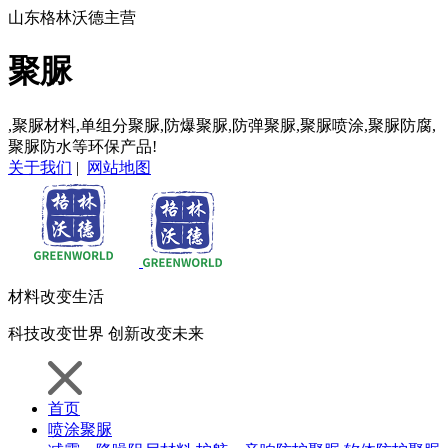
山东格林沃德主营
聚脲
,聚脲材料,单组分聚脲,防爆聚脲,防弹聚脲,聚脲喷涂,聚脲防腐,
聚脲防水等环保产品!
关于我们
|
网站地图
材料
改变生活
科技
改变世界
创新
改变未来
首页
喷涂聚脲