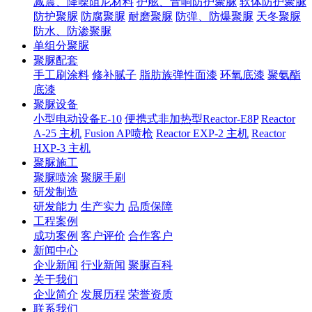
减震、降噪阻尼材料
护舷、音响防护聚脲
软体防护聚脲
防护聚脲
防腐聚脲
耐磨聚脲
防弹、防爆聚脲
天冬聚脲
防水、防渗聚脲
单组分聚脲
聚脲配套
手工刷涂料
修补腻子
脂肪族弹性面漆
环氧底漆
聚氨酯
底漆
聚脲设备
小型电动设备E-10
便携式非加热型Reactor-E8P
Reactor
A-25 主机
Fusion AP喷枪
Reactor EXP-2 主机
Reactor
HXP-3 主机
聚脲施工
聚脲喷涂
聚脲手刷
研发制造
研发能力
生产实力
品质保障
工程案例
成功案例
客户评价
合作客户
新闻中心
企业新闻
行业新闻
聚脲百科
关于我们
企业简介
发展历程
荣誉资质
联系我们