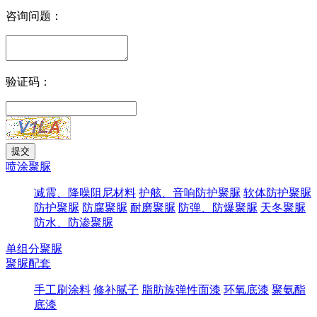
咨询问题：
验证码：
喷涂聚脲
减震、降噪阻尼材料
护舷、音响防护聚脲
软体防护聚脲
防护聚脲
防腐聚脲
耐磨聚脲
防弹、防爆聚脲
天冬聚脲
防水、防渗聚脲
单组分聚脲
聚脲配套
手工刷涂料
修补腻子
脂肪族弹性面漆
环氧底漆
聚氨酯
底漆