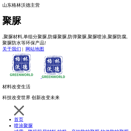
山东格林沃德主营
聚脲
,聚脲材料,单组分聚脲,防爆聚脲,防弹聚脲,聚脲喷涂,聚脲防腐,
聚脲防水等环保产品!
关于我们
|
网站地图
材料
改变生活
科技
改变世界
创新
改变未来
首页
喷涂聚脲