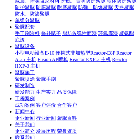
减震、降噪阻尼材料
护舷、音响防护聚脲
软体防护聚脲
防护聚脲
防腐聚脲
耐磨聚脲
防弹、防爆聚脲
天冬聚脲
防水、防渗聚脲
单组分聚脲
聚脲配套
手工刷涂料
修补腻子
脂肪族弹性面漆
环氧底漆
聚氨酯
底漆
聚脲设备
小型电动设备E-10
便携式非加热型Reactor-E8P
Reactor
A-25 主机
Fusion AP喷枪
Reactor EXP-2 主机
Reactor
HXP-3 主机
聚脲施工
聚脲喷涂
聚脲手刷
研发制造
研发能力
生产实力
品质保障
工程案例
成功案例
客户评价
合作客户
新闻中心
企业新闻
行业新闻
聚脲百科
关于我们
企业简介
发展历程
荣誉资质
联系我们