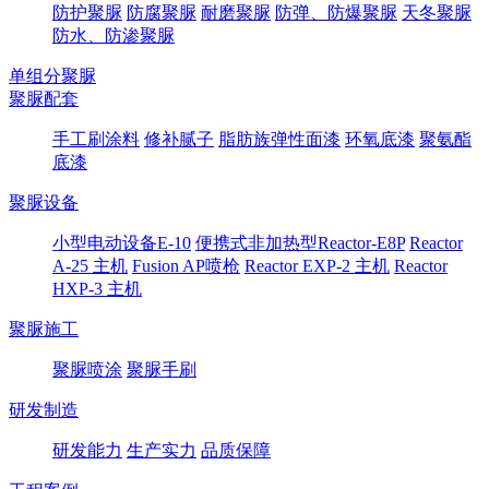
防护聚脲
防腐聚脲
耐磨聚脲
防弹、防爆聚脲
天冬聚脲
防水、防渗聚脲
单组分聚脲
聚脲配套
手工刷涂料
修补腻子
脂肪族弹性面漆
环氧底漆
聚氨酯
底漆
聚脲设备
小型电动设备E-10
便携式非加热型Reactor-E8P
Reactor
A-25 主机
Fusion AP喷枪
Reactor EXP-2 主机
Reactor
HXP-3 主机
聚脲施工
聚脲喷涂
聚脲手刷
研发制造
研发能力
生产实力
品质保障