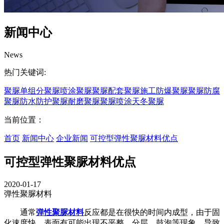
新闻中心
News
热门关键词:
聚脲
单组分聚脲
喷涂聚脲
聚脲配套
聚脲施工
防爆聚脲
聚脲防腐
聚脲防水
防护聚脲
耐磨聚脲
聚脲喷涂
天冬聚脲
当前位置：
首页
新闻中心
企业新闻
可控型弹性聚脲材料优点
可控型弹性聚脲材料优点
2020-01-17
弹性聚脲材料
通常
弹性聚脲材料
反应都是在很快的时间内成型，由于固
化速度快，表面有可能出现不平整、分层、鼓泡等现象，导致