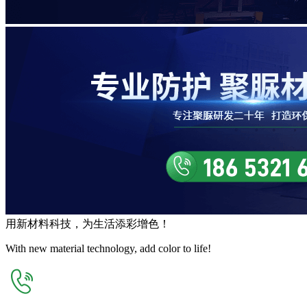
用
新材料
科技，为生活
添彩增色
！
With new material technology, add color to life!