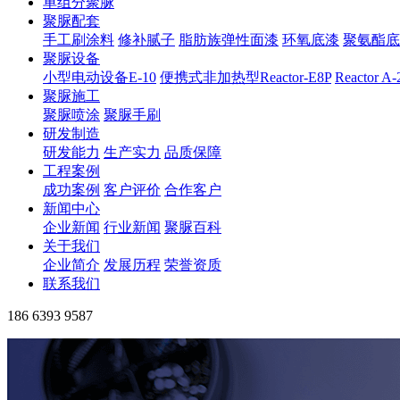
单组分聚脲
聚脲配套
手工刷涂料
修补腻子
脂肪族弹性面漆
环氧底漆
聚氨酯底
聚脲设备
小型电动设备E-10
便携式非加热型Reactor-E8P
Reactor A
聚脲施工
聚脲喷涂
聚脲手刷
研发制造
研发能力
生产实力
品质保障
工程案例
成功案例
客户评价
合作客户
新闻中心
企业新闻
行业新闻
聚脲百科
关于我们
企业简介
发展历程
荣誉资质
联系我们
186 6393 9587