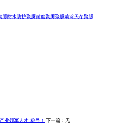
聚脲防水
防护聚脲
耐磨聚脲
聚脲喷涂
天冬聚脲
产业领军人才”称号！
下一篇：无