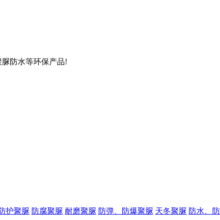
聚脲防水等环保产品!
防护聚脲
防腐聚脲
耐磨聚脲
防弹、防爆聚脲
天冬聚脲
防水、防