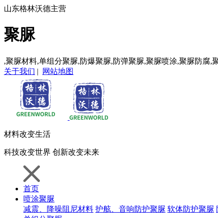
山东格林沃德主营
聚脲
,聚脲材料,单组分聚脲,防爆聚脲,防弹聚脲,聚脲喷涂,聚脲防腐,
关于我们
|
网站地图
材料
改变生活
科技
改变世界
创新
改变未来
首页
喷涂聚脲
减震、降噪阻尼材料
护舷、音响防护聚脲
软体防护聚脲