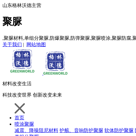
山东格林沃德主营
聚脲
,聚脲材料,单组分聚脲,防爆聚脲,防弹聚脲,聚脲喷涂,聚脲防腐,
关于我们
|
网站地图
材料
改变生活
科技
改变世界
创新
改变未来
首页
喷涂聚脲
减震、降噪阻尼材料
护舷、音响防护聚脲
软体防护聚脲