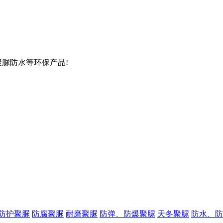
聚脲防水等环保产品!
防护聚脲
防腐聚脲
耐磨聚脲
防弹、防爆聚脲
天冬聚脲
防水、防