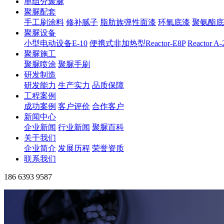
单组分聚脲
聚脲配套
手工刷涂料
修补腻子
脂肪族弹性面漆
环氧底漆
聚氨酯底
聚脲设备
小型电动设备E-10
便携式非加热型Reactor-E8P
Reactor A
聚脲施工
聚脲喷涂
聚脲手刷
研发制造
研发能力
生产实力
品质保障
工程案例
成功案例
客户评价
合作客户
新闻中心
企业新闻
行业新闻
聚脲百科
关于我们
企业简介
发展历程
荣誉资质
联系我们
186 6393 9587