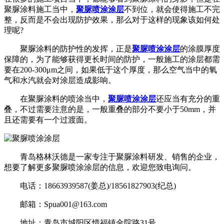
聚脲涂料施工当中，
聚脲喷涂涂层
不到位，就会使得施工不完
整，反而是不会出现防护效果，那么对于这样的现象该如何处
理呢?
聚脲涂料的防护性的发挥，正是
聚脲喷涂涂层
的涂膜厚度
保障的，为了能够获得更长时间的防护，一般施工的涂层都需
要在200-300μm之间，如果低于这个厚度，那么空气当中的氧
气和水汽就会对涂层造成影响。
在聚脲涂料的喷涂当中，
聚脲喷涂涂层
还应当有充分的重
叠，不过需要注意的是，一般重叠的部分不要小于50mm，并
且还需要有一个过渡面。
青岛格林沃德是一家专注于聚脲涂料研发、销售的企业，
想要了解更多聚脲喷涂涂层的信息，欢迎您致电询问。
电话：18663939587(姜总)/18561827903(纪总)
邮箱：Spua001@163.com
地址：青岛市城阳区惜福镇金院路31号