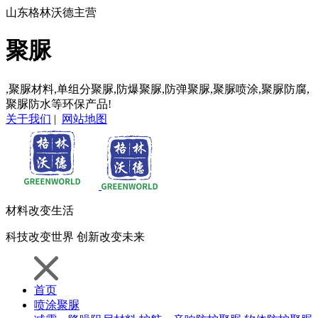
山东格林沃德主营
聚脲
,聚脲材料,单组分聚脲,防爆聚脲,防弹聚脲,聚脲喷涂,聚脲防腐,
聚脲防水等环保产品!
关于我们
|
网站地图
材料
改变生活
科技
改变世界
创新
改变未来
首页
喷涂聚脲