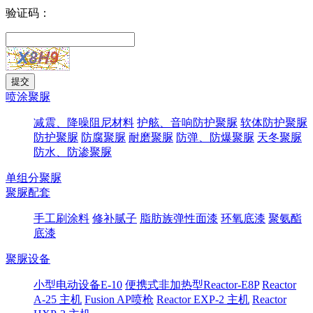
验证码：
喷涂聚脲
减震、降噪阻尼材料
护舷、音响防护聚脲
软体防护聚脲
防护聚脲
防腐聚脲
耐磨聚脲
防弹、防爆聚脲
天冬聚脲
防水、防渗聚脲
单组分聚脲
聚脲配套
手工刷涂料
修补腻子
脂肪族弹性面漆
环氧底漆
聚氨酯
底漆
聚脲设备
小型电动设备E-10
便携式非加热型Reactor-E8P
Reactor
A-25 主机
Fusion AP喷枪
Reactor EXP-2 主机
Reactor