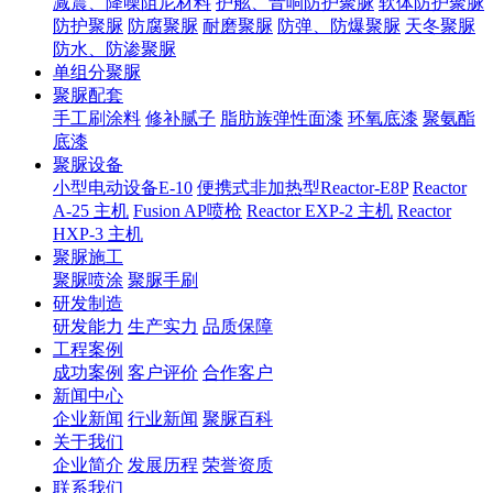
减震、降噪阻尼材料
护舷、音响防护聚脲
软体防护聚脲
防护聚脲
防腐聚脲
耐磨聚脲
防弹、防爆聚脲
天冬聚脲
防水、防渗聚脲
单组分聚脲
聚脲配套
手工刷涂料
修补腻子
脂肪族弹性面漆
环氧底漆
聚氨酯
底漆
聚脲设备
小型电动设备E-10
便携式非加热型Reactor-E8P
Reactor
A-25 主机
Fusion AP喷枪
Reactor EXP-2 主机
Reactor
HXP-3 主机
聚脲施工
聚脲喷涂
聚脲手刷
研发制造
研发能力
生产实力
品质保障
工程案例
成功案例
客户评价
合作客户
新闻中心
企业新闻
行业新闻
聚脲百科
关于我们
企业简介
发展历程
荣誉资质
联系我们