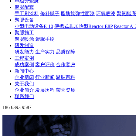
单组分聚脲
聚脲配套
手工刷涂料
修补腻子
脂肪族弹性面漆
环氧底漆
聚氨酯底
聚脲设备
小型电动设备E-10
便携式非加热型Reactor-E8P
Reactor A
聚脲施工
聚脲喷涂
聚脲手刷
研发制造
研发能力
生产实力
品质保障
工程案例
成功案例
客户评价
合作客户
新闻中心
企业新闻
行业新闻
聚脲百科
关于我们
企业简介
发展历程
荣誉资质
联系我们
186 6393 9587