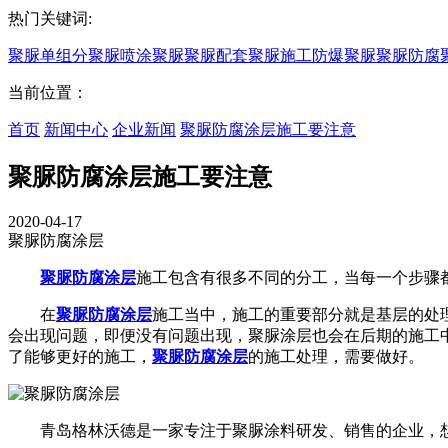
热门关键词:
聚脲
单组分聚脲
喷涂聚脲
聚脲配套
聚脲施工
防爆聚脲
聚脲防腐
当前位置：
首页
新闻中心
企业新闻
聚脲防腐涂层施工要注意
聚脲防腐涂层施工要注意
2020-04-17
聚脲防腐涂层
聚脲防腐涂层
施工包含有很多不同的分工，当每一个步骤
在
聚脲防腐涂层
施工当中，施工的重要部分就是基层的处
会出现问题，即便没有问题出现，聚脲涂层也会在后期的施工
了能够更好的施工，
聚脲防腐涂层
的施工处理，需要做好。
青岛格林沃德是一家专注于聚脲涂料研发、销售的企业，想