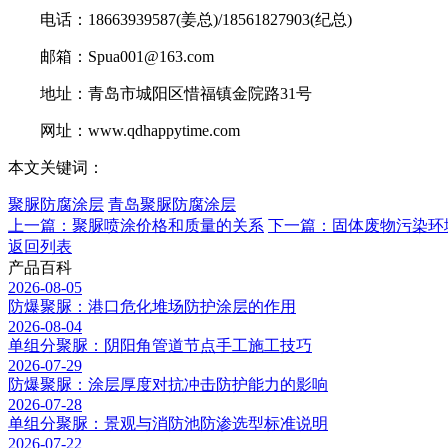
电话：18663939587(姜总)/18561827903(纪总)
邮箱：Spua001@163.com
地址：青岛市城阳区惜福镇金院路31号
网址：www.qdhappytime.com
本文关键词：
聚脲防腐涂层
青岛聚脲防腐涂层
上一篇：聚脲喷涂价格和质量的关系
下一篇：固体废物污染环
返回列表
产品百科
2026-08-05
防爆聚脲：港口危化堆场防护涂层的作用
2026-08-04
单组分聚脲：阴阳角管道节点手工施工技巧
2026-07-29
防爆聚脲：涂层厚度对抗冲击防护能力的影响
2026-07-28
单组分聚脲：景观与消防池防渗选型标准说明
2026-07-22