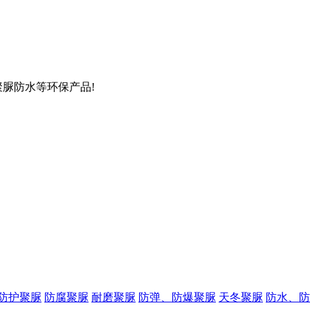
聚脲防水等环保产品!
防护聚脲
防腐聚脲
耐磨聚脲
防弹、防爆聚脲
天冬聚脲
防水、防