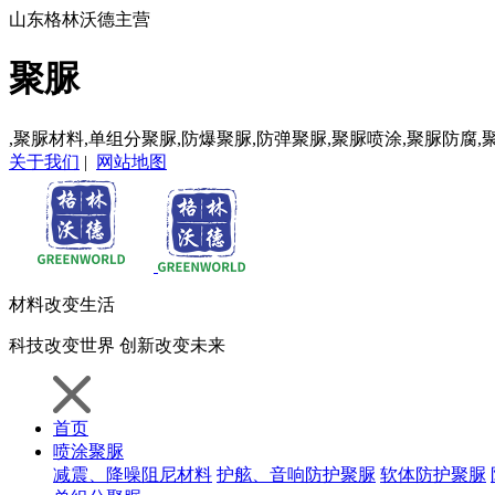
山东格林沃德主营
聚脲
,聚脲材料,单组分聚脲,防爆聚脲,防弹聚脲,聚脲喷涂,聚脲防腐,
关于我们
|
网站地图
材料
改变生活
科技
改变世界
创新
改变未来
首页
喷涂聚脲
减震、降噪阻尼材料
护舷、音响防护聚脲
软体防护聚脲