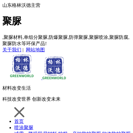
山东格林沃德主营
聚脲
,聚脲材料,单组分聚脲,防爆聚脲,防弹聚脲,聚脲喷涂,聚脲防腐,
聚脲防水等环保产品!
关于我们
|
网站地图
材料
改变生活
科技
改变世界
创新
改变未来
首页
喷涂聚脲