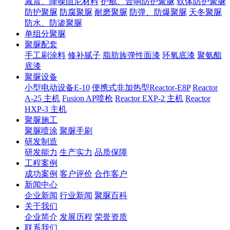
减震、降噪阻尼材料
护舷、音响防护聚脲
软体防护聚脲
防护聚脲
防腐聚脲
耐磨聚脲
防弹、防爆聚脲
天冬聚脲
防水、防渗聚脲
单组分聚脲
聚脲配套
手工刷涂料
修补腻子
脂肪族弹性面漆
环氧底漆
聚氨酯
底漆
聚脲设备
小型电动设备E-10
便携式非加热型Reactor-E8P
Reactor
A-25 主机
Fusion AP喷枪
Reactor EXP-2 主机
Reactor
HXP-3 主机
聚脲施工
聚脲喷涂
聚脲手刷
研发制造
研发能力
生产实力
品质保障
工程案例
成功案例
客户评价
合作客户
新闻中心
企业新闻
行业新闻
聚脲百科
关于我们
企业简介
发展历程
荣誉资质
联系我们