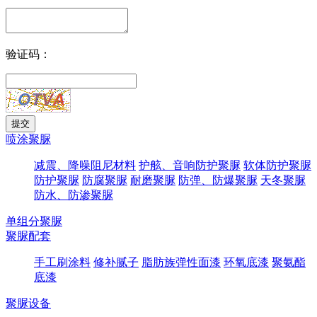
验证码：
喷涂聚脲
减震、降噪阻尼材料
护舷、音响防护聚脲
软体防护聚脲
防护聚脲
防腐聚脲
耐磨聚脲
防弹、防爆聚脲
天冬聚脲
防水、防渗聚脲
单组分聚脲
聚脲配套
手工刷涂料
修补腻子
脂肪族弹性面漆
环氧底漆
聚氨酯
底漆
聚脲设备