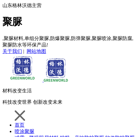
山东格林沃德主营
聚脲
,聚脲材料,单组分聚脲,防爆聚脲,防弹聚脲,聚脲喷涂,聚脲防腐,
聚脲防水等环保产品!
关于我们
|
网站地图
材料
改变生活
科技
改变世界
创新
改变未来
首页
喷涂聚脲