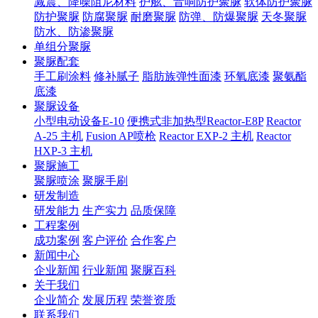
减震、降噪阻尼材料
护舷、音响防护聚脲
软体防护聚脲
防护聚脲
防腐聚脲
耐磨聚脲
防弹、防爆聚脲
天冬聚脲
防水、防渗聚脲
单组分聚脲
聚脲配套
手工刷涂料
修补腻子
脂肪族弹性面漆
环氧底漆
聚氨酯
底漆
聚脲设备
小型电动设备E-10
便携式非加热型Reactor-E8P
Reactor
A-25 主机
Fusion AP喷枪
Reactor EXP-2 主机
Reactor
HXP-3 主机
聚脲施工
聚脲喷涂
聚脲手刷
研发制造
研发能力
生产实力
品质保障
工程案例
成功案例
客户评价
合作客户
新闻中心
企业新闻
行业新闻
聚脲百科
关于我们
企业简介
发展历程
荣誉资质
联系我们