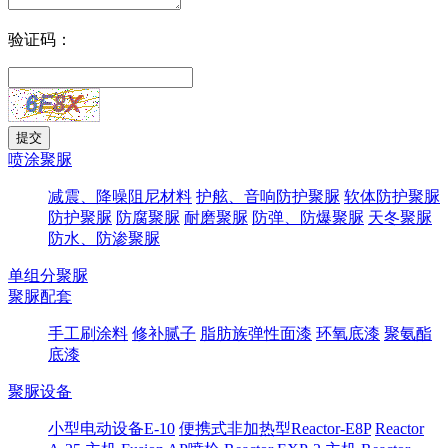
验证码：
喷涂聚脲
减震、降噪阻尼材料
护舷、音响防护聚脲
软体防护聚脲
防护聚脲
防腐聚脲
耐磨聚脲
防弹、防爆聚脲
天冬聚脲
防水、防渗聚脲
单组分聚脲
聚脲配套
手工刷涂料
修补腻子
脂肪族弹性面漆
环氧底漆
聚氨酯
底漆
聚脲设备
小型电动设备E-10
便携式非加热型Reactor-E8P
Reactor