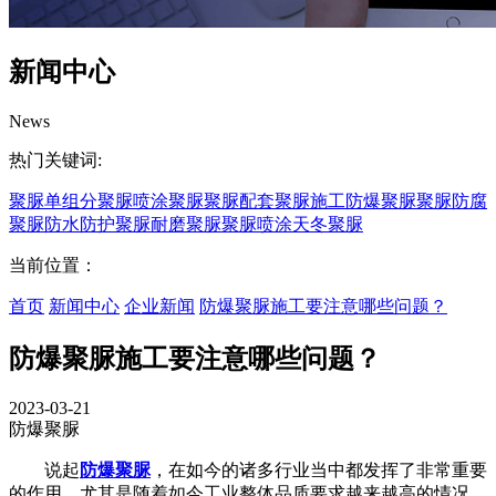
新闻中心
News
热门关键词:
聚脲
单组分聚脲
喷涂聚脲
聚脲配套
聚脲施工
防爆聚脲
聚脲防腐
聚脲防水
防护聚脲
耐磨聚脲
聚脲喷涂
天冬聚脲
当前位置：
首页
新闻中心
企业新闻
防爆聚脲施工要注意哪些问题？
防爆聚脲施工要注意哪些问题？
2023-03-21
防爆聚脲
说起
防爆聚脲
，在如今的诸多行业当中都发挥了非常重要
的作用，尤其是随着如今工业整体品质要求越来越高的情况