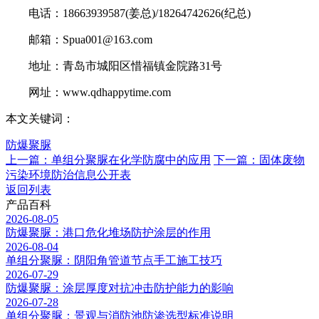
电话：18663939587(姜总)/18264742626(纪总)
邮箱：Spua001@163.com
地址：青岛市城阳区惜福镇金院路31号
网址：www.qdhappytime.com
本文关键词：
防爆聚脲
上一篇：单组分聚脲在化学防腐中的应用
下一篇：固体废物
污染环境防治信息公开表
返回列表
产品百科
2026-08-05
防爆聚脲：港口危化堆场防护涂层的作用
2026-08-04
单组分聚脲：阴阳角管道节点手工施工技巧
2026-07-29
防爆聚脲：涂层厚度对抗冲击防护能力的影响
2026-07-28
单组分聚脲：景观与消防池防渗选型标准说明