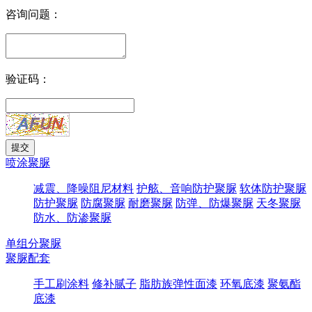
咨询问题：
验证码：
喷涂聚脲
减震、降噪阻尼材料
护舷、音响防护聚脲
软体防护聚脲
防护聚脲
防腐聚脲
耐磨聚脲
防弹、防爆聚脲
天冬聚脲
防水、防渗聚脲
单组分聚脲
聚脲配套
手工刷涂料
修补腻子
脂肪族弹性面漆
环氧底漆
聚氨酯
底漆