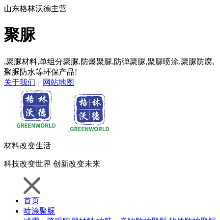
山东格林沃德主营
聚脲
,聚脲材料,单组分聚脲,防爆聚脲,防弹聚脲,聚脲喷涂,聚脲防腐,
聚脲防水等环保产品!
关于我们
|
网站地图
材料
改变生活
科技
改变世界
创新
改变未来
首页
喷涂聚脲