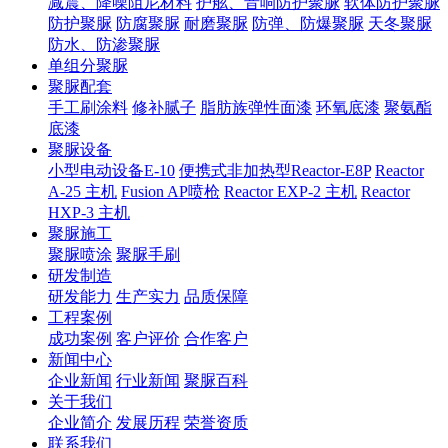
减震、降噪阻尼材料
护舷、音响防护聚脲
软体防护聚脲
防护聚脲
防腐聚脲
耐磨聚脲
防弹、防爆聚脲
天冬聚脲
防水、防渗聚脲
单组分聚脲
聚脲配套
手工刷涂料
修补腻子
脂肪族弹性面漆
环氧底漆
聚氨酯
底漆
聚脲设备
小型电动设备E-10
便携式非加热型Reactor-E8P
Reactor
A-25 主机
Fusion AP喷枪
Reactor EXP-2 主机
Reactor
HXP-3 主机
聚脲施工
聚脲喷涂
聚脲手刷
研发制造
研发能力
生产实力
品质保障
工程案例
成功案例
客户评价
合作客户
新闻中心
企业新闻
行业新闻
聚脲百科
关于我们
企业简介
发展历程
荣誉资质
联系我们