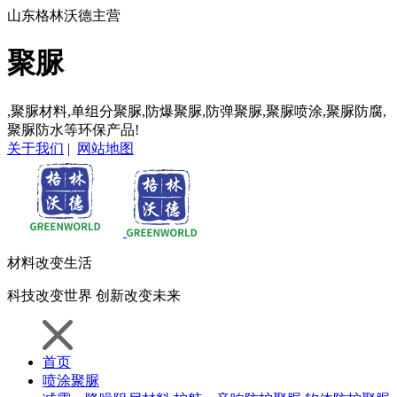
山东格林沃德主营
聚脲
,聚脲材料,单组分聚脲,防爆聚脲,防弹聚脲,聚脲喷涂,聚脲防腐,
聚脲防水等环保产品!
关于我们
|
网站地图
材料
改变生活
科技
改变世界
创新
改变未来
首页
喷涂聚脲