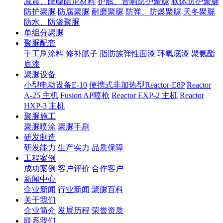
减震、降噪阻尼材料
护舷、音响防护聚脲
软体防护聚脲
防护聚脲
防腐聚脲
耐磨聚脲
防弹、防爆聚脲
天冬聚脲
防水、防渗聚脲
单组分聚脲
聚脲配套
手工刷涂料
修补腻子
脂肪族弹性面漆
环氧底漆
聚氨酯
底漆
聚脲设备
小型电动设备E-10
便携式非加热型Reactor-E8P
Reactor
A-25 主机
Fusion AP喷枪
Reactor EXP-2 主机
Reactor
HXP-3 主机
聚脲施工
聚脲喷涂
聚脲手刷
研发制造
研发能力
生产实力
品质保障
工程案例
成功案例
客户评价
合作客户
新闻中心
企业新闻
行业新闻
聚脲百科
关于我们
企业简介
发展历程
荣誉资质
联系我们