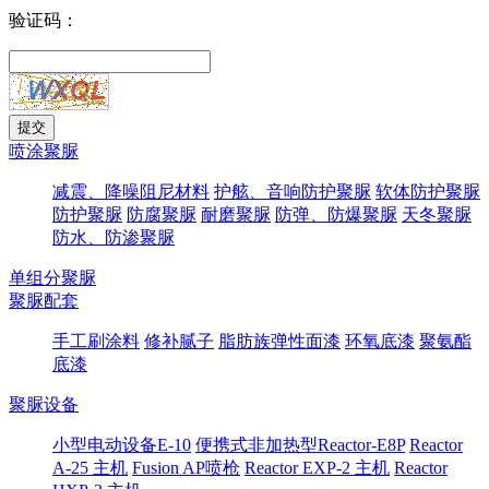
验证码：
喷涂聚脲
减震、降噪阻尼材料
护舷、音响防护聚脲
软体防护聚脲
防护聚脲
防腐聚脲
耐磨聚脲
防弹、防爆聚脲
天冬聚脲
防水、防渗聚脲
单组分聚脲
聚脲配套
手工刷涂料
修补腻子
脂肪族弹性面漆
环氧底漆
聚氨酯
底漆
聚脲设备
小型电动设备E-10
便携式非加热型Reactor-E8P
Reactor
A-25 主机
Fusion AP喷枪
Reactor EXP-2 主机
Reactor