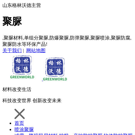
山东格林沃德主营
聚脲
,聚脲材料,单组分聚脲,防爆聚脲,防弹聚脲,聚脲喷涂,聚脲防腐,
聚脲防水等环保产品!
关于我们
|
网站地图
材料
改变生活
科技
改变世界
创新
改变未来
首页
喷涂聚脲