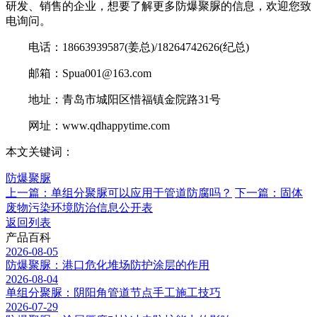
研发、销售的企业，想要了解更多防爆聚脲的信息，欢迎您致
电询问。
电话：18663939587(姜总)/18264742626(纪总)
邮箱：Spua001@163.com
地址：青岛市城阳区惜福镇金院路31号
网址：www.qdhappytime.com
本文关键词：
防爆聚脲
上一篇：单组分聚脲可以应用于管道防腐吗？
下一篇：固体
废物污染环境防治信息公开表
返回列表
产品百科
2026-08-05
防爆聚脲：港口危化堆场防护涂层的作用
2026-08-04
单组分聚脲：阴阳角管道节点手工施工技巧
2026-07-29