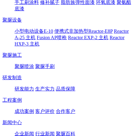
手工刷涂料
修补腻子
脂肪族弹性面漆
环氧底漆
聚氨酯
底漆
聚脲设备
小型电动设备E-10
便携式非加热型Reactor-E8P
Reactor
A-25 主机
Fusion AP喷枪
Reactor EXP-2 主机
Reactor
HXP-3 主机
聚脲施工
聚脲喷涂
聚脲手刷
研发制造
研发能力
生产实力
品质保障
工程案例
成功案例
客户评价
合作客户
新闻中心
企业新闻
行业新闻
聚脲百科