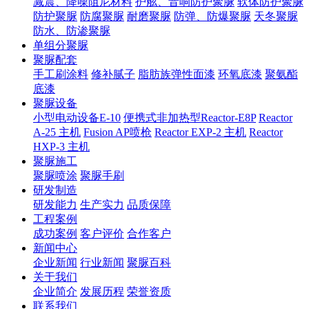
减震、降噪阻尼材料
护舷、音响防护聚脲
软体防护聚脲
防护聚脲
防腐聚脲
耐磨聚脲
防弹、防爆聚脲
天冬聚脲
防水、防渗聚脲
单组分聚脲
聚脲配套
手工刷涂料
修补腻子
脂肪族弹性面漆
环氧底漆
聚氨酯
底漆
聚脲设备
小型电动设备E-10
便携式非加热型Reactor-E8P
Reactor
A-25 主机
Fusion AP喷枪
Reactor EXP-2 主机
Reactor
HXP-3 主机
聚脲施工
聚脲喷涂
聚脲手刷
研发制造
研发能力
生产实力
品质保障
工程案例
成功案例
客户评价
合作客户
新闻中心
企业新闻
行业新闻
聚脲百科
关于我们
企业简介
发展历程
荣誉资质
联系我们