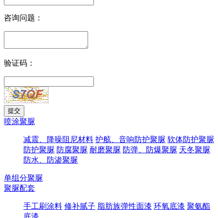
咨询问题：
验证码：
喷涂聚脲
减震、降噪阻尼材料
护舷、音响防护聚脲
软体防护聚脲
防护聚脲
防腐聚脲
耐磨聚脲
防弹、防爆聚脲
天冬聚脲
防水、防渗聚脲
单组分聚脲
聚脲配套
手工刷涂料
修补腻子
脂肪族弹性面漆
环氧底漆
聚氨酯
底漆