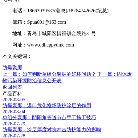
电话：18663939587(姜总)/18264742626(纪总)
邮箱：Spua001@163.com
地址：青岛市城阳区惜福镇金院路31号
网址：www.qdhappytime.com
本文关键词：
防爆聚脲
上一篇：如何判断单组分聚脲的好坏问题？
下一篇：固体废
物污染环境防治信息公开表
返回列表
产品百科
2026-08-05
防爆聚脲：港口危化堆场防护涂层的作用
2026-08-04
单组分聚脲：阴阳角管道节点手工施工技巧
2026-07-29
防爆聚脲：涂层厚度对抗冲击防护能力的影响
2026-07-28