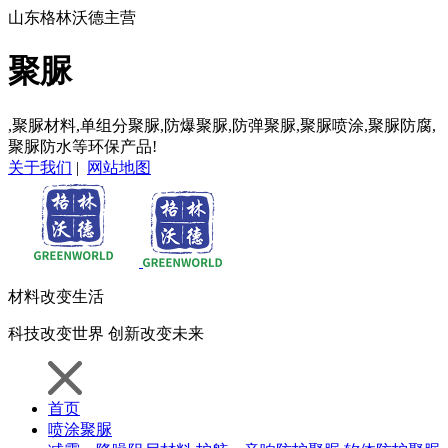
山东格林沃德主营
聚脲
,聚脲材料,单组分聚脲,防爆聚脲,防弹聚脲,聚脲喷涂,聚脲防腐,
聚脲防水等环保产品!
关于我们
|
网站地图
材料
改变生活
科技
改变世界
创新
改变未来
首页
喷涂聚脲