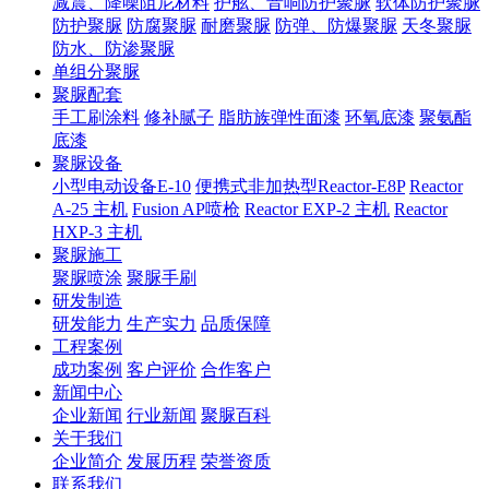
减震、降噪阻尼材料
护舷、音响防护聚脲
软体防护聚脲
防护聚脲
防腐聚脲
耐磨聚脲
防弹、防爆聚脲
天冬聚脲
防水、防渗聚脲
单组分聚脲
聚脲配套
手工刷涂料
修补腻子
脂肪族弹性面漆
环氧底漆
聚氨酯
底漆
聚脲设备
小型电动设备E-10
便携式非加热型Reactor-E8P
Reactor
A-25 主机
Fusion AP喷枪
Reactor EXP-2 主机
Reactor
HXP-3 主机
聚脲施工
聚脲喷涂
聚脲手刷
研发制造
研发能力
生产实力
品质保障
工程案例
成功案例
客户评价
合作客户
新闻中心
企业新闻
行业新闻
聚脲百科
关于我们
企业简介
发展历程
荣誉资质
联系我们