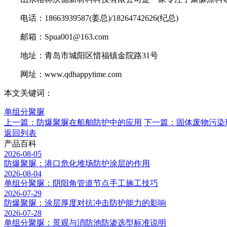
电话：18663939587(姜总)/18264742626(纪总)
邮箱：Spua001@163.com
地址：青岛市城阳区惜福镇金院路31号
网址：www.qdhappytime.com
本文关键词：
单组分聚脲
上一篇：防爆聚脲在船舶防护中的应用
下一篇：固体废物污染
返回列表
产品百科
2026-08-05
防爆聚脲：港口危化堆场防护涂层的作用
2026-08-04
单组分聚脲：阴阳角管道节点手工施工技巧
2026-07-29
防爆聚脲：涂层厚度对抗冲击防护能力的影响
2026-07-28
单组分聚脲：景观与消防池防渗选型标准说明