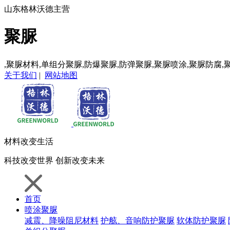
山东格林沃德主营
聚脲
,聚脲材料,单组分聚脲,防爆聚脲,防弹聚脲,聚脲喷涂,聚脲防腐,
关于我们
|
网站地图
材料
改变生活
科技
改变世界
创新
改变未来
首页
喷涂聚脲
减震、降噪阻尼材料
护舷、音响防护聚脲
软体防护聚脲