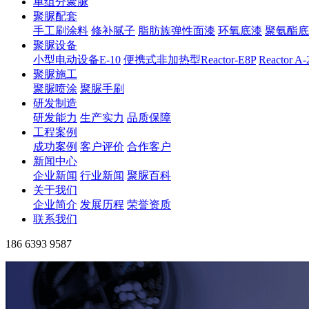
单组分聚脲
聚脲配套
手工刷涂料
修补腻子
脂肪族弹性面漆
环氧底漆
聚氨酯底
聚脲设备
小型电动设备E-10
便携式非加热型Reactor-E8P
Reactor A
聚脲施工
聚脲喷涂
聚脲手刷
研发制造
研发能力
生产实力
品质保障
工程案例
成功案例
客户评价
合作客户
新闻中心
企业新闻
行业新闻
聚脲百科
关于我们
企业简介
发展历程
荣誉资质
联系我们
186 6393 9587