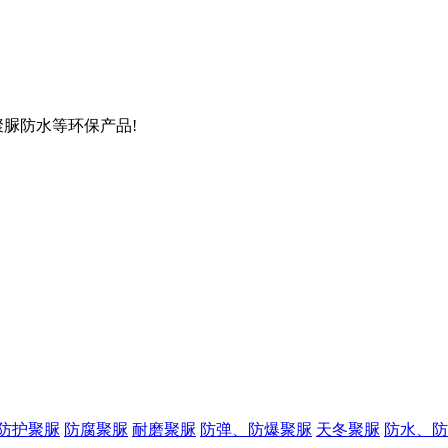
聚脲防水等环保产品!
防护聚脲
防腐聚脲
耐磨聚脲
防弹、防爆聚脲
天冬聚脲
防水、防