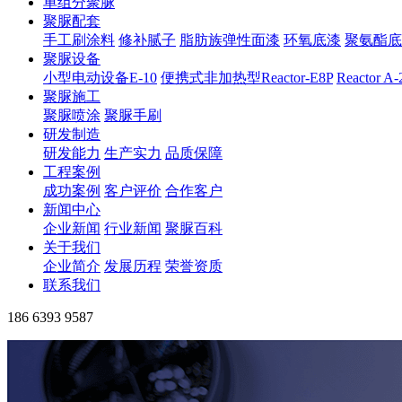
单组分聚脲
聚脲配套
手工刷涂料
修补腻子
脂肪族弹性面漆
环氧底漆
聚氨酯底
聚脲设备
小型电动设备E-10
便携式非加热型Reactor-E8P
Reactor A
聚脲施工
聚脲喷涂
聚脲手刷
研发制造
研发能力
生产实力
品质保障
工程案例
成功案例
客户评价
合作客户
新闻中心
企业新闻
行业新闻
聚脲百科
关于我们
企业简介
发展历程
荣誉资质
联系我们
186 6393 9587