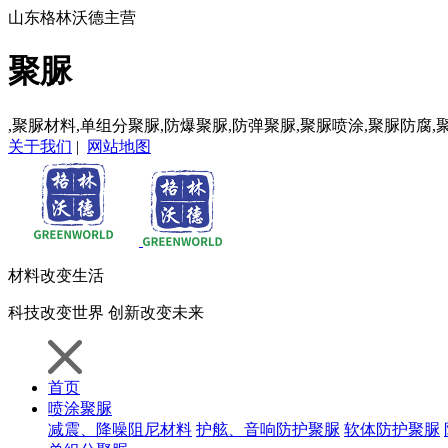
山东格林沃德主营
聚脲
,聚脲材料,单组分聚脲,防爆聚脲,防弹聚脲,聚脲喷涂,聚脲防腐,
关于我们
|
网站地图
材料
改变生活
科技
改变世界
创新
改变未来
首页
喷涂聚脲
减震、降噪阻尼材料
护舷、音响防护聚脲
软体防护聚脲