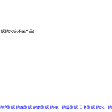
聚脲防水等环保产品!
防护聚脲
防腐聚脲
耐磨聚脲
防弹、防爆聚脲
天冬聚脲
防水、防