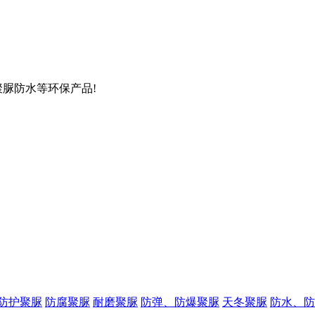
聚脲防水等环保产品!
防护聚脲
防腐聚脲
耐磨聚脲
防弹、防爆聚脲
天冬聚脲
防水、防