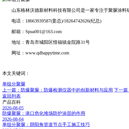
山东格林沃德新材料科技有限公司是一家专注于聚脲涂料研
电话：18663939587(姜总)/18264742626(纪总)
邮箱：Spua001@163.com
地址：青岛市城阳区惜福镇金院路31号
网址：www.qdhappytime.com
本文关键词：
单组分聚脲
上一篇：防爆聚脲：防爆检测仪器中的创新材料与应用
下一篇
返回列表
产品百科
2026-08-05
防爆聚脲：港口危化堆场防护涂层的作用
2026-08-04
单组分聚脲：阴阳角管道节点手工施工技巧