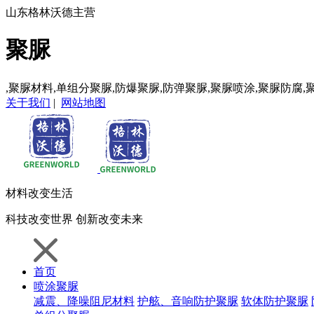
山东格林沃德主营
聚脲
,聚脲材料,单组分聚脲,防爆聚脲,防弹聚脲,聚脲喷涂,聚脲防腐,
关于我们
|
网站地图
材料
改变生活
科技
改变世界
创新
改变未来
首页
喷涂聚脲
减震、降噪阻尼材料
护舷、音响防护聚脲
软体防护聚脲