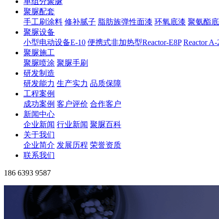
单组分聚脲
聚脲配套
手工刷涂料
修补腻子
脂肪族弹性面漆
环氧底漆
聚氨酯底
聚脲设备
小型电动设备E-10
便携式非加热型Reactor-E8P
Reactor A
聚脲施工
聚脲喷涂
聚脲手刷
研发制造
研发能力
生产实力
品质保障
工程案例
成功案例
客户评价
合作客户
新闻中心
企业新闻
行业新闻
聚脲百科
关于我们
企业简介
发展历程
荣誉资质
联系我们
186 6393 9587