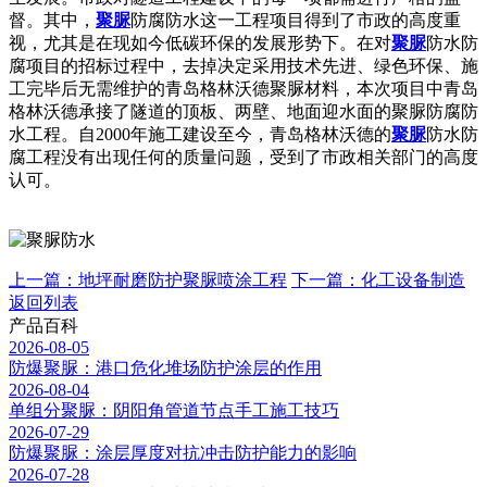
督。其中，
聚脲
防腐防水这一工程项目得到了市政的高度重
视，尤其是在现如今低碳环保的发展形势下。在对
聚脲
防水防
腐项目的招标过程中，去掉决定采用技术先进、绿色环保、施
工完毕后无需维护的青岛格林沃德聚脲材料，本次项目中青岛
格林沃德承接了隧道的顶板、两壁、地面迎水面的聚脲防腐防
水工程。自2000年施工建设至今，青岛格林沃德的
聚脲
防水防
腐工程没有出现任何的质量问题，受到了市政相关部门的高度
认可。
上一篇：地坪耐磨防护聚脲喷涂工程
下一篇：化工设备制造
返回列表
产品百科
2026-08-05
防爆聚脲：港口危化堆场防护涂层的作用
2026-08-04
单组分聚脲：阴阳角管道节点手工施工技巧
2026-07-29
防爆聚脲：涂层厚度对抗冲击防护能力的影响
2026-07-28