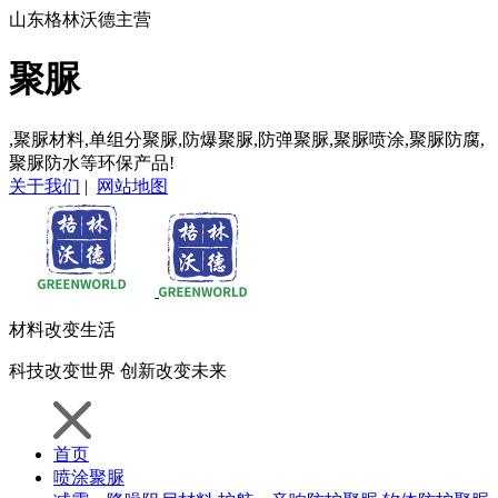
山东格林沃德主营
聚脲
,聚脲材料,单组分聚脲,防爆聚脲,防弹聚脲,聚脲喷涂,聚脲防腐,
聚脲防水等环保产品!
关于我们
|
网站地图
材料
改变生活
科技
改变世界
创新
改变未来
首页
喷涂聚脲