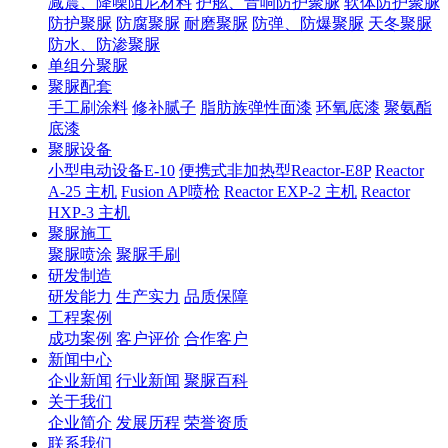
减震、降噪阻尼材料
护舷、音响防护聚脲
软体防护聚脲
防护聚脲
防腐聚脲
耐磨聚脲
防弹、防爆聚脲
天冬聚脲
防水、防渗聚脲
单组分聚脲
聚脲配套
手工刷涂料
修补腻子
脂肪族弹性面漆
环氧底漆
聚氨酯
底漆
聚脲设备
小型电动设备E-10
便携式非加热型Reactor-E8P
Reactor
A-25 主机
Fusion AP喷枪
Reactor EXP-2 主机
Reactor
HXP-3 主机
聚脲施工
聚脲喷涂
聚脲手刷
研发制造
研发能力
生产实力
品质保障
工程案例
成功案例
客户评价
合作客户
新闻中心
企业新闻
行业新闻
聚脲百科
关于我们
企业简介
发展历程
荣誉资质
联系我们