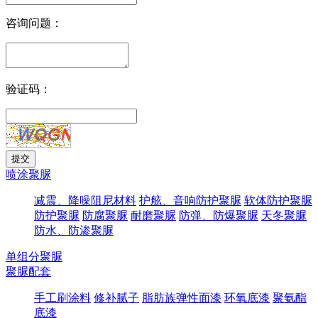
咨询问题：
验证码：
喷涂聚脲
减震、降噪阻尼材料
护舷、音响防护聚脲
软体防护聚脲
防护聚脲
防腐聚脲
耐磨聚脲
防弹、防爆聚脲
天冬聚脲
防水、防渗聚脲
单组分聚脲
聚脲配套
手工刷涂料
修补腻子
脂肪族弹性面漆
环氧底漆
聚氨酯
底漆