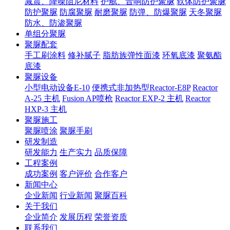
减震、降噪阻尼材料
护舷、音响防护聚脲
软体防护聚脲
防护聚脲
防腐聚脲
耐磨聚脲
防弹、防爆聚脲
天冬聚脲
防水、防渗聚脲
单组分聚脲
聚脲配套
手工刷涂料
修补腻子
脂肪族弹性面漆
环氧底漆
聚氨酯
底漆
聚脲设备
小型电动设备E-10
便携式非加热型Reactor-E8P
Reactor
A-25 主机
Fusion AP喷枪
Reactor EXP-2 主机
Reactor
HXP-3 主机
聚脲施工
聚脲喷涂
聚脲手刷
研发制造
研发能力
生产实力
品质保障
工程案例
成功案例
客户评价
合作客户
新闻中心
企业新闻
行业新闻
聚脲百科
关于我们
企业简介
发展历程
荣誉资质
联系我们