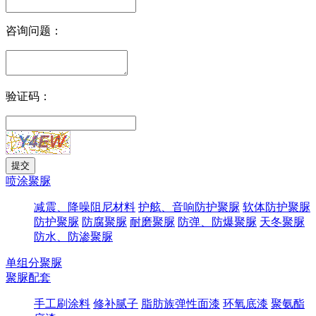
咨询问题：
验证码：
喷涂聚脲
减震、降噪阻尼材料
护舷、音响防护聚脲
软体防护聚脲
防护聚脲
防腐聚脲
耐磨聚脲
防弹、防爆聚脲
天冬聚脲
防水、防渗聚脲
单组分聚脲
聚脲配套
手工刷涂料
修补腻子
脂肪族弹性面漆
环氧底漆
聚氨酯