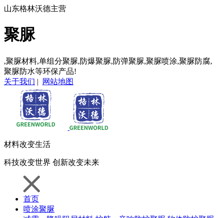
山东格林沃德主营
聚脲
,聚脲材料,单组分聚脲,防爆聚脲,防弹聚脲,聚脲喷涂,聚脲防腐,
聚脲防水等环保产品!
关于我们
|
网站地图
材料
改变生活
科技
改变世界
创新
改变未来
首页
喷涂聚脲