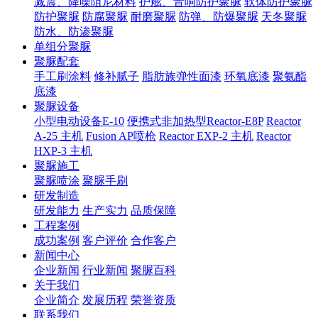
减震、降噪阻尼材料
护舷、音响防护聚脲
软体防护聚脲
防护聚脲
防腐聚脲
耐磨聚脲
防弹、防爆聚脲
天冬聚脲
防水、防渗聚脲
单组分聚脲
聚脲配套
手工刷涂料
修补腻子
脂肪族弹性面漆
环氧底漆
聚氨酯
底漆
聚脲设备
小型电动设备E-10
便携式非加热型Reactor-E8P
Reactor
A-25 主机
Fusion AP喷枪
Reactor EXP-2 主机
Reactor
HXP-3 主机
聚脲施工
聚脲喷涂
聚脲手刷
研发制造
研发能力
生产实力
品质保障
工程案例
成功案例
客户评价
合作客户
新闻中心
企业新闻
行业新闻
聚脲百科
关于我们
企业简介
发展历程
荣誉资质
联系我们