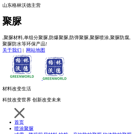
山东格林沃德主营
聚脲
,聚脲材料,单组分聚脲,防爆聚脲,防弹聚脲,聚脲喷涂,聚脲防腐,
聚脲防水等环保产品!
关于我们
|
网站地图
材料
改变生活
科技
改变世界
创新
改变未来
首页
喷涂聚脲