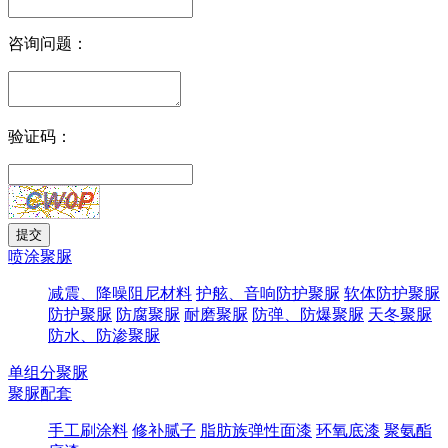
咨询问题：
验证码：
喷涂聚脲
减震、降噪阻尼材料
护舷、音响防护聚脲
软体防护聚脲
防护聚脲
防腐聚脲
耐磨聚脲
防弹、防爆聚脲
天冬聚脲
防水、防渗聚脲
单组分聚脲
聚脲配套
手工刷涂料
修补腻子
脂肪族弹性面漆
环氧底漆
聚氨酯