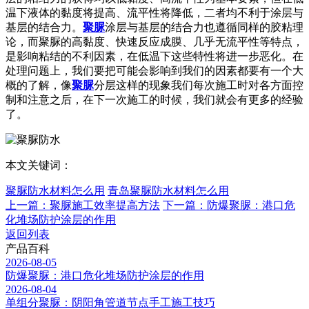
温下液体的黏度将提高、流平性将降低，二者均不利于涂层与
基层的结合力。
聚脲
涂层与基层的结合力也遵循同样的胶粘理
论，而聚脲的高黏度、快速反应成膜、几乎无流平性等特点，
是影响粘结的不利因素，在低温下这些特性将进一步恶化。在
处理问题上，我们要把可能会影响到我们的因素都要有一个大
概的了解，像
聚脲
分层这样的现象我们每次施工时对各方面控
制和注意之后，在下一次施工的时候，我们就会有更多的经验
了。
本文关键词：
聚脲防水材料怎么用
青岛聚脲防水材料怎么用
上一篇：聚脲施工效率提高方法
下一篇：防爆聚脲：港口危
化堆场防护涂层的作用
返回列表
产品百科
2026-08-05
防爆聚脲：港口危化堆场防护涂层的作用
2026-08-04
单组分聚脲：阴阳角管道节点手工施工技巧