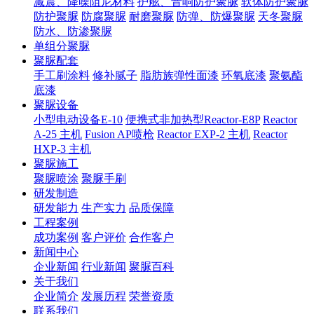
减震、降噪阻尼材料
护舷、音响防护聚脲
软体防护聚脲
防护聚脲
防腐聚脲
耐磨聚脲
防弹、防爆聚脲
天冬聚脲
防水、防渗聚脲
单组分聚脲
聚脲配套
手工刷涂料
修补腻子
脂肪族弹性面漆
环氧底漆
聚氨酯
底漆
聚脲设备
小型电动设备E-10
便携式非加热型Reactor-E8P
Reactor
A-25 主机
Fusion AP喷枪
Reactor EXP-2 主机
Reactor
HXP-3 主机
聚脲施工
聚脲喷涂
聚脲手刷
研发制造
研发能力
生产实力
品质保障
工程案例
成功案例
客户评价
合作客户
新闻中心
企业新闻
行业新闻
聚脲百科
关于我们
企业简介
发展历程
荣誉资质
联系我们