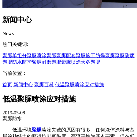
新闻中心
News
热门关键词:
聚脲
单组分聚脲
喷涂聚脲
聚脲配套
聚脲施工
防爆聚脲
聚脲防腐
聚脲防水
防护聚脲
耐磨聚脲
聚脲喷涂
天冬聚脲
当前位置：
首页
新闻中心
聚脲百科
低温聚脲喷涂应对措施
低温聚脲喷涂应对措施
2019-05-08
聚脲防水
低温环境
聚脲
喷涂失败的原因有很多。任何液体涂料与基
层的粘结力的获得均以低黏度、高流平性为基本要素，但在低