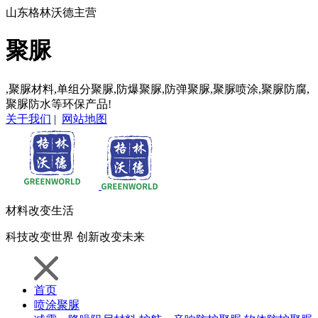
山东格林沃德主营
聚脲
,聚脲材料,单组分聚脲,防爆聚脲,防弹聚脲,聚脲喷涂,聚脲防腐,
聚脲防水等环保产品!
关于我们
|
网站地图
材料
改变生活
科技
改变世界
创新
改变未来
首页
喷涂聚脲