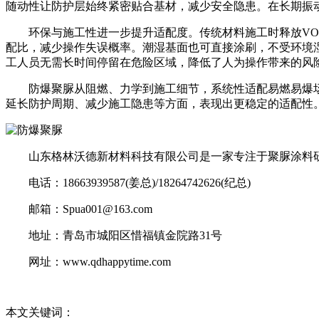
随动性让防护层始终紧密贴合基材，减少安全隐患。在长期振
环保与施工性进一步提升适配度。传统材料施工时释放VOC
配比，减少操作失误概率。潮湿基面也可直接涂刷，不受环境
工人员无需长时间停留在危险区域，降低了人为操作带来的风
防爆聚脲从阻燃、力学到施工细节，系统性适配易燃易爆场
延长防护周期、减少施工隐患等方面，表现出更稳定的适配性
山东格林沃德新材料科技有限公司是一家专注于聚脲涂料研
电话：18663939587(姜总)/18264742626(纪总)
邮箱：Spua001@163.com
地址：青岛市城阳区惜福镇金院路31号
网址：www.qdhappytime.com
本文关键词：