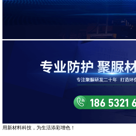
用
新材料
科技，为生活
添彩增色
！