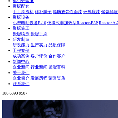
单组分聚脲
聚脲配套
手工刷涂料
修补腻子
脂肪族弹性面漆
环氧底漆
聚氨酯底
聚脲设备
小型电动设备E-10
便携式非加热型Reactor-E8P
Reactor A
聚脲施工
聚脲喷涂
聚脲手刷
研发制造
研发能力
生产实力
品质保障
工程案例
成功案例
客户评价
合作客户
新闻中心
企业新闻
行业新闻
聚脲百科
关于我们
企业简介
发展历程
荣誉资质
联系我们
186 6393 9587