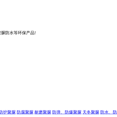
聚脲防水等环保产品!
防护聚脲
防腐聚脲
耐磨聚脲
防弹、防爆聚脲
天冬聚脲
防水、防