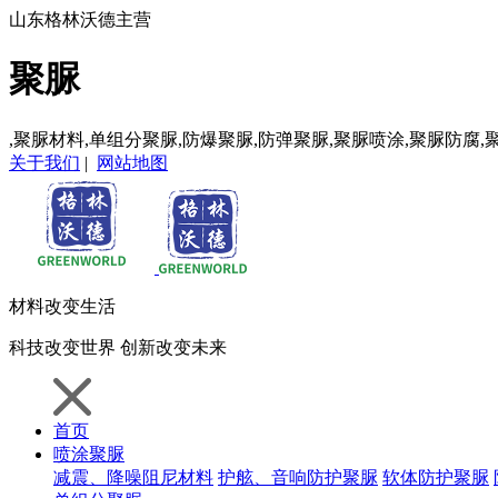
山东格林沃德主营
聚脲
,聚脲材料,单组分聚脲,防爆聚脲,防弹聚脲,聚脲喷涂,聚脲防腐,
关于我们
|
网站地图
材料
改变生活
科技
改变世界
创新
改变未来
首页
喷涂聚脲
减震、降噪阻尼材料
护舷、音响防护聚脲
软体防护聚脲