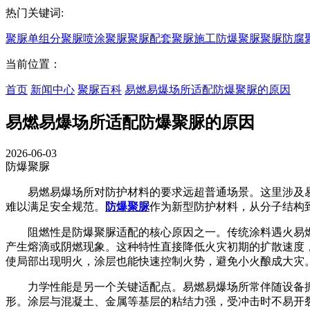
热门关键词:
聚脲
单组分聚脲
喷涂聚脲
聚脲配套
聚脲施工
防爆聚脲
聚脲防腐
当前位置：
首页
新闻中心
聚脲百科
易燃易爆场所适配防爆聚脲的原因
易燃易爆场所适配防爆聚脲的原因
2026-06-03
防爆聚脲
易燃易爆场所对防护材料的要求远超普通场景。这里涉及易
难以满足安全规范。
防爆聚脲
作为新型防护材料，从分子结构
阻燃性是防爆聚脲适配的核心原因之一。传统涂料遇火易燃
产生熔滴或阴燃现象。这种特性直接降低火灾初期的扩散速度
使局部出现明火，涂层也能快速控制火势，避免小火酿成大灾
力学性能是另一个关键适配点。易燃易爆场所常伴随设备振动、
形。涂层与混凝土、金属等基层的粘结力强，受冲击时不易开