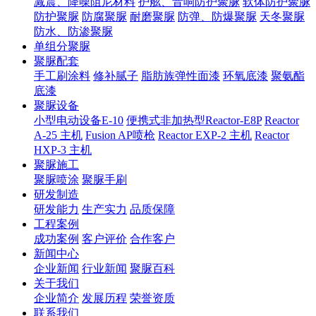
减震、降噪阻尼材料
护舷、音响防护聚脲
软体防护聚脲
防护聚脲
防腐聚脲
耐磨聚脲
防弹、防爆聚脲
天冬聚脲
防水、防渗聚脲
单组分聚脲
聚脲配套
手工刷涂料
修补腻子
脂肪族弹性面漆
环氧底漆
聚氨酯
底漆
聚脲设备
小型电动设备E-10
便携式非加热型Reactor-E8P
Reactor
A-25 主机
Fusion AP喷枪
Reactor EXP-2 主机
Reactor
HXP-3 主机
聚脲施工
聚脲喷涂
聚脲手刷
研发制造
研发能力
生产实力
品质保障
工程案例
成功案例
客户评价
合作客户
新闻中心
企业新闻
行业新闻
聚脲百科
关于我们
企业简介
发展历程
荣誉资质
联系我们