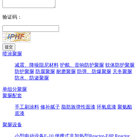
验证码：
喷涂聚脲
减震、降噪阻尼材料
护舷、音响防护聚脲
软体防护聚脲
防护聚脲
防腐聚脲
耐磨聚脲
防弹、防爆聚脲
天冬聚脲
防水、防渗聚脲
单组分聚脲
聚脲配套
手工刷涂料
修补腻子
脂肪族弹性面漆
环氧底漆
聚氨酯
底漆
聚脲设备
小型电动设备E-10
便携式非加热型Reactor-E8P
Reactor