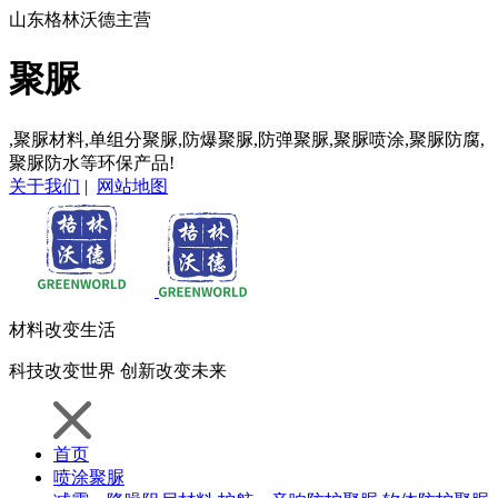
山东格林沃德主营
聚脲
,聚脲材料,单组分聚脲,防爆聚脲,防弹聚脲,聚脲喷涂,聚脲防腐,
聚脲防水等环保产品!
关于我们
|
网站地图
材料
改变生活
科技
改变世界
创新
改变未来
首页
喷涂聚脲