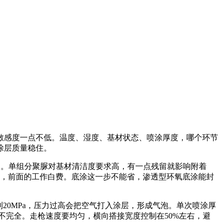
敏感度一点不低。温度、湿度、基材状态、喷涂厚度，哪个环节
涂层质量稳住。
浆。单组分聚脲对基材清洁度要求高，有一点残留就影响附着
潮，前面的工作白费。底涂这一步不能省，渗透型环氧底涂能封
20MPa，压力过高会把空气打入涂层，形成气泡。单次喷涂厚
不完全。走枪速度要均匀，横向搭接宽度控制在50%左右，避