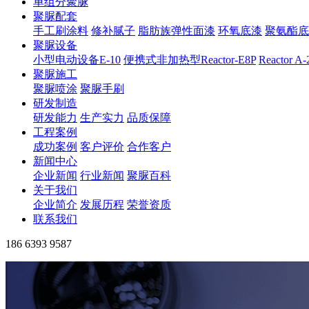
单组分聚脲
聚脲配套
手工刷涂料
修补腻子
脂肪族弹性面漆
环氧底漆
聚氨酯底
聚脲设备
小型电动设备E-10
便携式非加热型Reactor-E8P
Reactor A
聚脲施工
聚脲喷涂
聚脲手刷
研发制造
研发能力
生产实力
品质保障
工程案例
成功案例
客户评价
合作客户
新闻中心
企业新闻
行业新闻
聚脲百科
关于我们
企业简介
发展历程
荣誉资质
联系我们
186 6393 9587