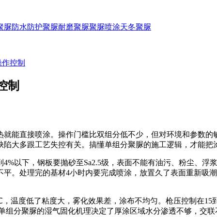
聚脲防水
防护聚脲
耐磨聚脲
聚脲喷涂
天冬聚脲
操作控制
控制
热就能直接喷涂。操作门槛比双组分低不少，但对环境和参数的
缺陷大多跟工艺失控有关。搞懂单组分聚脲的施工逻辑，才能把
%以下，钢板要抛砂至Sa2.5级，表面不能有油污、粉尘、浮
填不平。处理完的基材4小时内要完成喷涂，放置久了表面重新吸
，温度低了粘度大，雾化效果差，涂布不均匀。枪压控制在15到
，单组分聚脲的湿气固化机理决定了厚涂区域水分渗透不够，交联