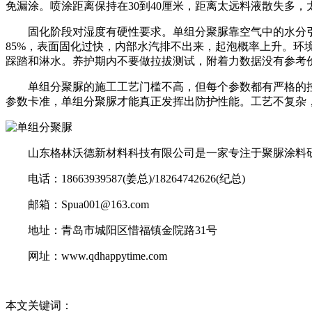
免漏涂。喷涂距离保持在30到40厘米，距离太远料液散失多，
固化阶段对湿度有硬性要求。单组分聚脲靠空气中的水分引发交
85%，表面固化过快，内部水汽排不出来，起泡概率上升。环境
踩踏和淋水。养护期内不要做拉拔测试，附着力数据没有参考
单组分聚脲的施工工艺门槛不高，但每个参数都有严格的控
参数卡准，单组分聚脲才能真正发挥出防护性能。工艺不复杂
山东格林沃德新材料科技有限公司是一家专注于聚脲涂料研
电话：18663939587(姜总)/18264742626(纪总)
邮箱：Spua001@163.com
地址：青岛市城阳区惜福镇金院路31号
网址：www.qdhappytime.com
本文关键词：