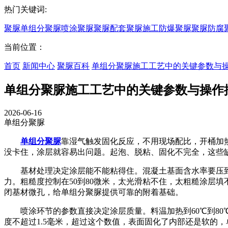
热门关键词:
聚脲
单组分聚脲
喷涂聚脲
聚脲配套
聚脲施工
防爆聚脲
聚脲防腐
当前位置：
首页
新闻中心
聚脲百科
单组分聚脲施工工艺中的关键参数与
单组分聚脲施工工艺中的关键参数与操作
2026-06-16
单组分聚脲
单组分聚脲
靠湿气触发固化反应，不用现场配比，开桶加
没卡住，涂层就容易出问题。起泡、脱粘、固化不完全，这些
基材处理决定涂层能不能粘得住。混凝土基面含水率要压到4
力。粗糙度控制在50到80微米，太光滑粘不住，太粗糙涂层
闭基材微孔，给单组分聚脲提供可靠的附着基础。
喷涂环节的参数直接决定涂层质量。料温加热到60℃到80℃
度不超过1.5毫米，超过这个数值，表面固化了内部还是软的