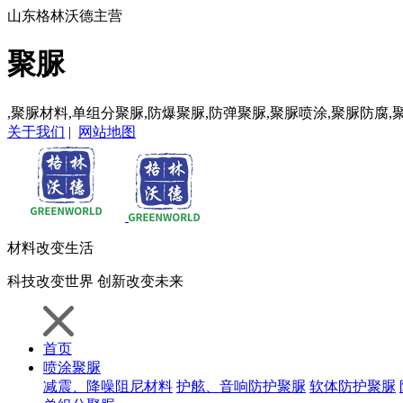
山东格林沃德主营
聚脲
,聚脲材料,单组分聚脲,防爆聚脲,防弹聚脲,聚脲喷涂,聚脲防腐,
关于我们
|
网站地图
材料
改变生活
科技
改变世界
创新
改变未来
首页
喷涂聚脲
减震、降噪阻尼材料
护舷、音响防护聚脲
软体防护聚脲