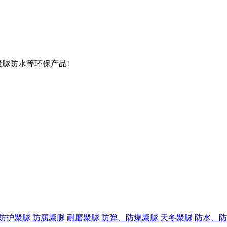
聚脲防水等环保产品!
防护聚脲
防腐聚脲
耐磨聚脲
防弹、防爆聚脲
天冬聚脲
防水、防