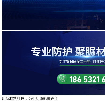
用
新材料
科技，为生活
添彩增色
！