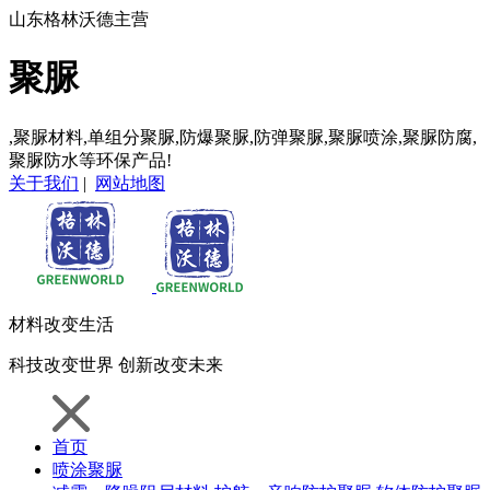
山东格林沃德主营
聚脲
,聚脲材料,单组分聚脲,防爆聚脲,防弹聚脲,聚脲喷涂,聚脲防腐,
聚脲防水等环保产品!
关于我们
|
网站地图
材料
改变生活
科技
改变世界
创新
改变未来
首页
喷涂聚脲