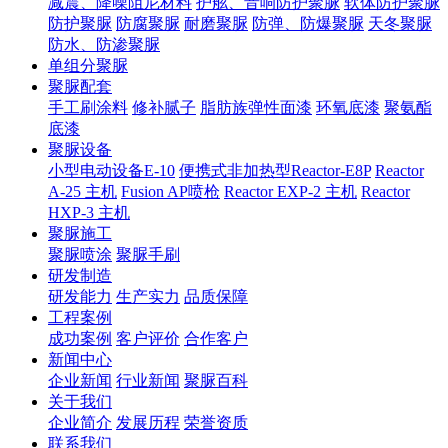
减震、降噪阻尼材料
护舷、音响防护聚脲
软体防护聚脲
防护聚脲
防腐聚脲
耐磨聚脲
防弹、防爆聚脲
天冬聚脲
防水、防渗聚脲
单组分聚脲
聚脲配套
手工刷涂料
修补腻子
脂肪族弹性面漆
环氧底漆
聚氨酯
底漆
聚脲设备
小型电动设备E-10
便携式非加热型Reactor-E8P
Reactor
A-25 主机
Fusion AP喷枪
Reactor EXP-2 主机
Reactor
HXP-3 主机
聚脲施工
聚脲喷涂
聚脲手刷
研发制造
研发能力
生产实力
品质保障
工程案例
成功案例
客户评价
合作客户
新闻中心
企业新闻
行业新闻
聚脲百科
关于我们
企业简介
发展历程
荣誉资质
联系我们