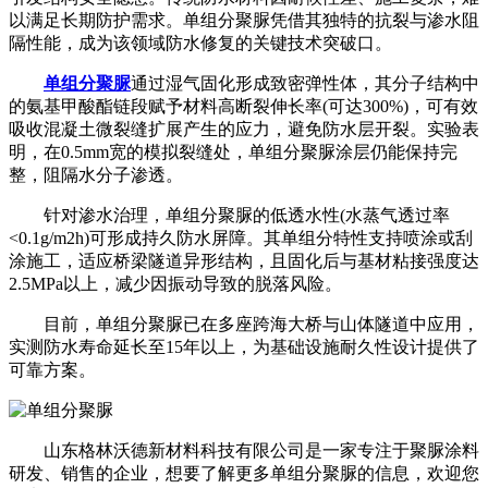
以满足长期防护需求。单组分聚脲凭借其独特的抗裂与渗水阻
隔性能，成为该领域防水修复的关键技术突破口。
单组分聚脲
通过湿气固化形成致密弹性体，其分子结构中
的氨基甲酸酯链段赋予材料高断裂伸长率(可达300%)，可有效
吸收混凝土微裂缝扩展产生的应力，避免防水层开裂。实验表
明，在0.5mm宽的模拟裂缝处，单组分聚脲涂层仍能保持完
整，阻隔水分子渗透。
针对渗水治理，单组分聚脲的低透水性(水蒸气透过率
<0.1g/m2h)可形成持久防水屏障。其单组分特性支持喷涂或刮
涂施工，适应桥梁隧道异形结构，且固化后与基材粘接强度达
2.5MPa以上，减少因振动导致的脱落风险。
目前，单组分聚脲已在多座跨海大桥与山体隧道中应用，
实测防水寿命延长至15年以上，为基础设施耐久性设计提供了
可靠方案。
山东格林沃德新材料科技有限公司是一家专注于聚脲涂料
研发、销售的企业，想要了解更多单组分聚脲的信息，欢迎您