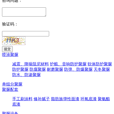
咨询问题：
验证码：
喷涂聚脲
减震、降噪阻尼材料
护舷、音响防护聚脲
软体防护聚脲
防护聚脲
防腐聚脲
耐磨聚脲
防弹、防爆聚脲
天冬聚脲
防水、防渗聚脲
单组分聚脲
聚脲配套
手工刷涂料
修补腻子
脂肪族弹性面漆
环氧底漆
聚氨酯
底漆
聚脲设备