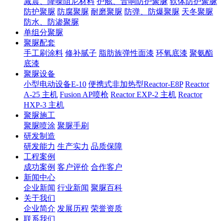
减震、降噪阻尼材料
护舷、音响防护聚脲
软体防护聚脲
防护聚脲
防腐聚脲
耐磨聚脲
防弹、防爆聚脲
天冬聚脲
防水、防渗聚脲
单组分聚脲
聚脲配套
手工刷涂料
修补腻子
脂肪族弹性面漆
环氧底漆
聚氨酯
底漆
聚脲设备
小型电动设备E-10
便携式非加热型Reactor-E8P
Reactor
A-25 主机
Fusion AP喷枪
Reactor EXP-2 主机
Reactor
HXP-3 主机
聚脲施工
聚脲喷涂
聚脲手刷
研发制造
研发能力
生产实力
品质保障
工程案例
成功案例
客户评价
合作客户
新闻中心
企业新闻
行业新闻
聚脲百科
关于我们
企业简介
发展历程
荣誉资质
联系我们