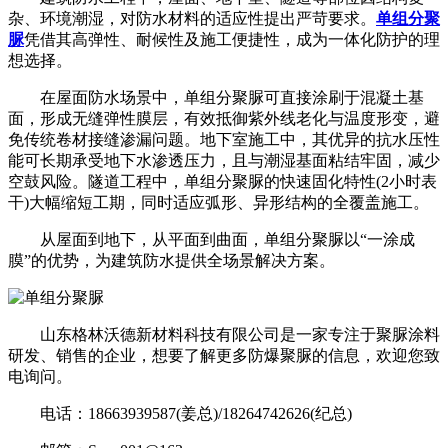
杂、环境潮湿，对防水材料的适应性提出严苛要求。
单组分聚
脲
凭借其高弹性、耐候性及施工便捷性，成为一体化防护的理
想选择。
在屋面防水场景中，单组分聚脲可直接涂刷于混凝土基
面，形成无缝弹性膜层，有效抵御紫外线老化与温度形变，避
免传统卷材接缝渗漏问题。地下室施工中，其优异的抗水压性
能可长期承受地下水渗透压力，且与潮湿基面粘结牢固，减少
空鼓风险。隧道工程中，单组分聚脲的快速固化特性(2小时表
干)大幅缩短工期，同时适应弧形、异形结构的全覆盖施工。
从屋面到地下，从平面到曲面，单组分聚脲以“一涂成
膜”的优势，为建筑防水提供全场景解决方案。
山东格林沃德新材料科技有限公司是一家专注于聚脲涂料
研发、销售的企业，想要了解更多防爆聚脲的信息，欢迎您致
电询问。
电话：18663939587(姜总)/18264742626(纪总)