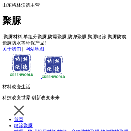
山东格林沃德主营
聚脲
,聚脲材料,单组分聚脲,防爆聚脲,防弹聚脲,聚脲喷涂,聚脲防腐,
聚脲防水等环保产品!
关于我们
|
网站地图
材料
改变生活
科技
改变世界
创新
改变未来
首页
喷涂聚脲