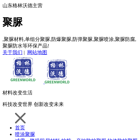
山东格林沃德主营
聚脲
,聚脲材料,单组分聚脲,防爆聚脲,防弹聚脲,聚脲喷涂,聚脲防腐,
聚脲防水等环保产品!
关于我们
|
网站地图
材料
改变生活
科技
改变世界
创新
改变未来
首页
喷涂聚脲