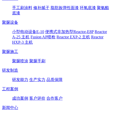
手工刷涂料
修补腻子
脂肪族弹性面漆
环氧底漆
聚氨酯
底漆
聚脲设备
小型电动设备E-10
便携式非加热型Reactor-E8P
Reactor
A-25 主机
Fusion AP喷枪
Reactor EXP-2 主机
Reactor
HXP-3 主机
聚脲施工
聚脲喷涂
聚脲手刷
研发制造
研发能力
生产实力
品质保障
工程案例
成功案例
客户评价
合作客户
新闻中心