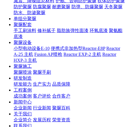
减震、降噪阻尼材料
护舷、音响防护聚脲
软体防护聚脲
防护聚脲
防腐聚脲
耐磨聚脲
防弹、防爆聚脲
天冬聚脲
防水、防渗聚脲
单组分聚脲
聚脲配套
手工刷涂料
修补腻子
脂肪族弹性面漆
环氧底漆
聚氨酯
底漆
聚脲设备
小型电动设备E-10
便携式非加热型Reactor-E8P
Reactor
A-25 主机
Fusion AP喷枪
Reactor EXP-2 主机
Reactor
HXP-3 主机
聚脲施工
聚脲喷涂
聚脲手刷
研发制造
研发能力
生产实力
品质保障
工程案例
成功案例
客户评价
合作客户
新闻中心
企业新闻
行业新闻
聚脲百科
关于我们
企业简介
发展历程
荣誉资质
联系我们