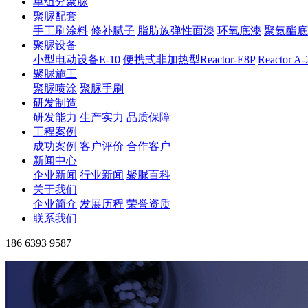
单组分聚脲
聚脲配套
手工刷涂料
修补腻子
脂肪族弹性面漆
环氧底漆
聚氨酯底
聚脲设备
小型电动设备E-10
便携式非加热型Reactor-E8P
Reactor A
聚脲施工
聚脲喷涂
聚脲手刷
研发制造
研发能力
生产实力
品质保障
工程案例
成功案例
客户评价
合作客户
新闻中心
企业新闻
行业新闻
聚脲百科
关于我们
企业简介
发展历程
荣誉资质
联系我们
186 6393 9587