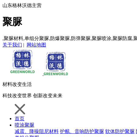
山东格林沃德主营
聚脲
,聚脲材料,单组分聚脲,防爆聚脲,防弹聚脲,聚脲喷涂,聚脲防腐,
关于我们
|
网站地图
材料
改变生活
科技
改变世界
创新
改变未来
首页
喷涂聚脲
减震、降噪阻尼材料
护舷、音响防护聚脲
软体防护聚脲