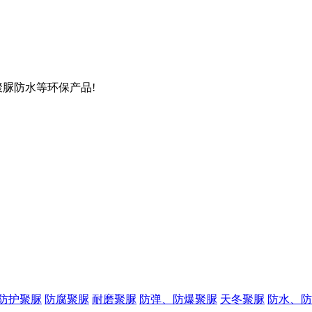
聚脲防水等环保产品!
防护聚脲
防腐聚脲
耐磨聚脲
防弹、防爆聚脲
天冬聚脲
防水、防