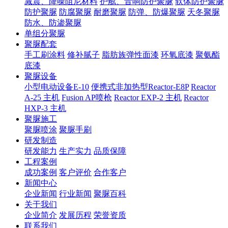
减震、降噪阻尼材料
护舷、音响防护聚脲
软体防护聚脲
防护聚脲
防腐聚脲
耐磨聚脲
防弹、防爆聚脲
天冬聚脲
防水、防渗聚脲
单组分聚脲
聚脲配套
手工刷涂料
修补腻子
脂肪族弹性面漆
环氧底漆
聚氨酯
底漆
聚脲设备
小型电动设备E-10
便携式非加热型Reactor-E8P
Reactor
A-25 主机
Fusion AP喷枪
Reactor EXP-2 主机
Reactor
HXP-3 主机
聚脲施工
聚脲喷涂
聚脲手刷
研发制造
研发能力
生产实力
品质保障
工程案例
成功案例
客户评价
合作客户
新闻中心
企业新闻
行业新闻
聚脲百科
关于我们
企业简介
发展历程
荣誉资质
联系我们