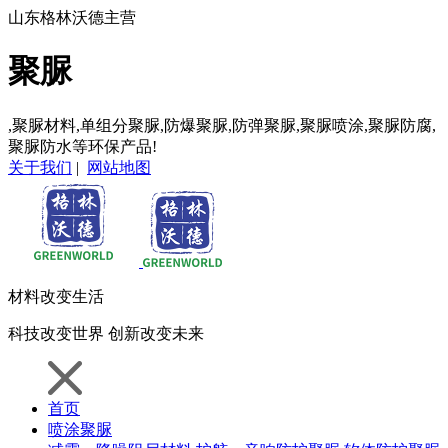
山东格林沃德主营
聚脲
,聚脲材料,单组分聚脲,防爆聚脲,防弹聚脲,聚脲喷涂,聚脲防腐,
聚脲防水等环保产品!
关于我们
|
网站地图
材料
改变生活
科技
改变世界
创新
改变未来
首页
喷涂聚脲