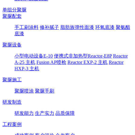
单组分聚脲
聚脲配套
手工刷涂料
修补腻子
脂肪族弹性面漆
环氧底漆
聚氨酯
底漆
聚脲设备
小型电动设备E-10
便携式非加热型Reactor-E8P
Reactor
A-25 主机
Fusion AP喷枪
Reactor EXP-2 主机
Reactor
HXP-3 主机
聚脲施工
聚脲喷涂
聚脲手刷
研发制造
研发能力
生产实力
品质保障
工程案例