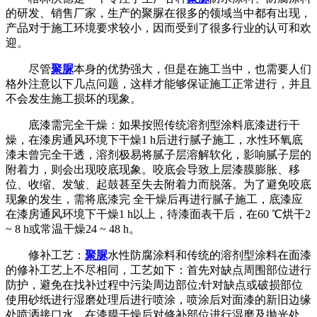
的研发、销售厂家，生产的聚脲在很多的领域当中都有出现，
产品对于施工环境要求较小，因而受到了很多行业的认可和欢
迎。
尽管
聚脲
本身的优势强大，但是在施工当中，也需要人们
格外注意以下几点问题，这样才能够保证施工正常进行，并且
不会发生施工损坏的现象。
底漆需完全干燥：如果按照传统溶剂型涂料底漆进行干
燥，在漆房通风环境下干燥1 h后进行腻子施工，水性环氧底
漆未曾完全干透，溶剂极易将腻子层溶解软化，影响腻子层的
附着力，则会出现咬底现象。咬底会导致上层漆膜膨胀、移
位、收缩、发皱、起鼓甚至失去附着力而脱落。为了避免咬底
现象的发生，需将底漆完 全干燥后再进行腻子施工，底漆应
在漆房通风环境下干燥1 h以上，待漆面表干后，在60 ℃烘干2
~ 8 h或常温干燥24 ~ 48 h。
修补工艺：
聚脲
水性防腐涂料和传统的溶剂型涂料在面漆
的修补工艺上不尽相同，工艺如下：首先对缺点周围部位进行
防护，避免在找补过程中污染周边部位;针对缺点或破损部位
使用砂纸进行湿磨处理后进行喷涂，喷涂后对面漆的新旧边缘
处喷洒接口水，在漆膜干燥后对修补部位进行湿磨及抛光处