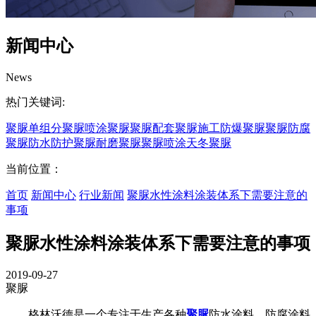
新闻中心
News
热门关键词:
聚脲
单组分聚脲
喷涂聚脲
聚脲配套
聚脲施工
防爆聚脲
聚脲防腐
聚脲防水
防护聚脲
耐磨聚脲
聚脲喷涂
天冬聚脲
当前位置：
首页
新闻中心
行业新闻
聚脲水性涂料涂装体系下需要注意的
事项
聚脲水性涂料涂装体系下需要注意的事项
2019-09-27
聚脲
格林沃德是一个专注于生产各种
聚脲
防水涂料、防腐涂料