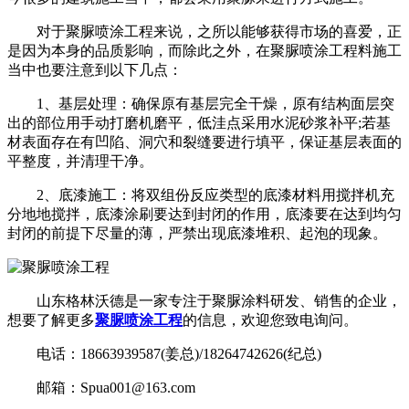
对于聚脲喷涂工程来说，之所以能够获得市场的喜爱，正
是因为本身的品质影响，而除此之外，在聚脲喷涂工程料施工
当中也要注意到以下几点：
1、基层处理：确保原有基层完全干燥，原有结构面层突
出的部位用手动打磨机磨平，低洼点采用水泥砂浆补平;若基
材表面存在有凹陷、洞穴和裂缝要进行填平，保证基层表面的
平整度，并清理干净。
2、底漆施工：将双组份反应类型的底漆材料用搅拌机充
分地地搅拌，底漆涂刷要达到封闭的作用，底漆要在达到均匀
封闭的前提下尽量的薄，严禁出现底漆堆积、起泡的现象。
山东格林沃德是一家专注于聚脲涂料研发、销售的企业，
想要了解更多
聚脲喷涂工程
的信息，欢迎您致电询问。
电话：18663939587(姜总)/18264742626(纪总)
邮箱：Spua001@163.com