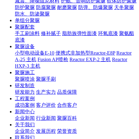
减震、降噪阻尼材料
护舷、音响防护聚脲
软体防护聚脲
防护聚脲
防腐聚脲
耐磨聚脲
防弹、防爆聚脲
天冬聚脲
防水、防渗聚脲
单组分聚脲
聚脲配套
手工刷涂料
修补腻子
脂肪族弹性面漆
环氧底漆
聚氨酯
底漆
聚脲设备
小型电动设备E-10
便携式非加热型Reactor-E8P
Reactor
A-25 主机
Fusion AP喷枪
Reactor EXP-2 主机
Reactor
HXP-3 主机
聚脲施工
聚脲喷涂
聚脲手刷
研发制造
研发能力
生产实力
品质保障
工程案例
成功案例
客户评价
合作客户
新闻中心
企业新闻
行业新闻
聚脲百科
关于我们
企业简介
发展历程
荣誉资质
联系我们