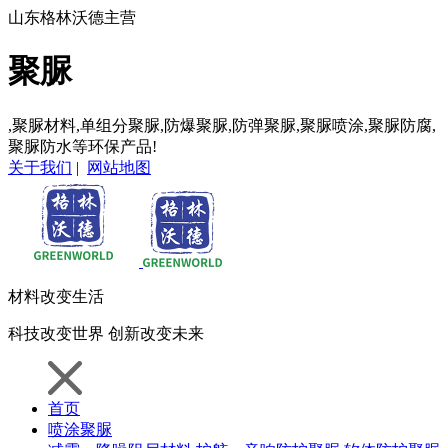
山东格林沃德主营
聚脲
,聚脲材料,单组分聚脲,防爆聚脲,防弹聚脲,聚脲喷涂,聚脲防腐,
聚脲防水等环保产品!
关于我们
|
网站地图
材料
改变生活
科技
改变世界
创新
改变未来
首页
喷涂聚脲