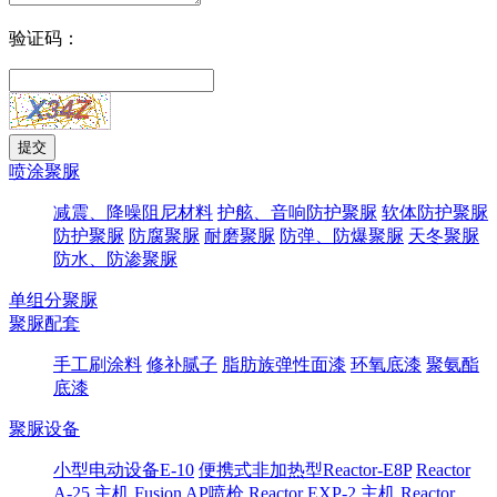
验证码：
喷涂聚脲
减震、降噪阻尼材料
护舷、音响防护聚脲
软体防护聚脲
防护聚脲
防腐聚脲
耐磨聚脲
防弹、防爆聚脲
天冬聚脲
防水、防渗聚脲
单组分聚脲
聚脲配套
手工刷涂料
修补腻子
脂肪族弹性面漆
环氧底漆
聚氨酯
底漆
聚脲设备
小型电动设备E-10
便携式非加热型Reactor-E8P
Reactor
A-25 主机
Fusion AP喷枪
Reactor EXP-2 主机
Reactor