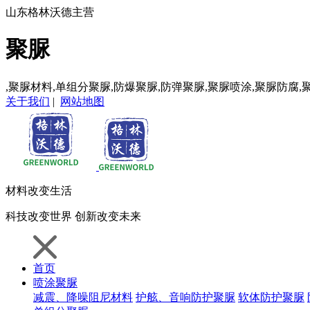
山东格林沃德主营
聚脲
,聚脲材料,单组分聚脲,防爆聚脲,防弹聚脲,聚脲喷涂,聚脲防腐,
关于我们
|
网站地图
材料
改变生活
科技
改变世界
创新
改变未来
首页
喷涂聚脲
减震、降噪阻尼材料
护舷、音响防护聚脲
软体防护聚脲