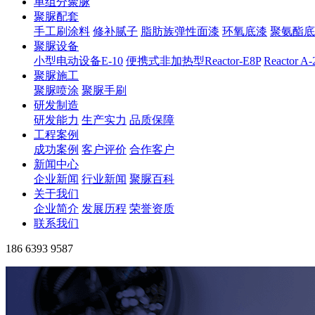
单组分聚脲
聚脲配套
手工刷涂料
修补腻子
脂肪族弹性面漆
环氧底漆
聚氨酯底
聚脲设备
小型电动设备E-10
便携式非加热型Reactor-E8P
Reactor A
聚脲施工
聚脲喷涂
聚脲手刷
研发制造
研发能力
生产实力
品质保障
工程案例
成功案例
客户评价
合作客户
新闻中心
企业新闻
行业新闻
聚脲百科
关于我们
企业简介
发展历程
荣誉资质
联系我们
186 6393 9587