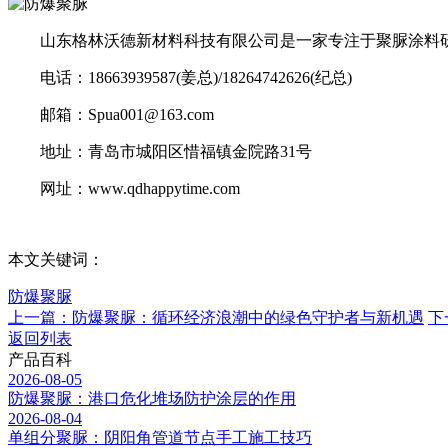
山东格林沃德新材料科技有限公司是一家专注于聚脲涂料研
电话：18663939587(姜总)/18264742626(纪总)
邮箱：Spua001@163.com
地址：青岛市城阳区惜福镇金院路31号
网址：www.qdhappytime.com
本文关键词：
防爆聚脲
上一篇：防爆聚脲：循环经济浪潮中的绿色守护者与新机遇
下
返回列表
产品百科
2026-08-05
防爆聚脲：港口危化堆场防护涂层的作用
2026-08-04
单组分聚脲：阴阳角管道节点手工施工技巧