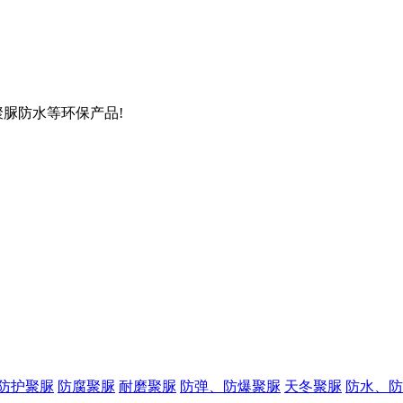
聚脲防水等环保产品!
防护聚脲
防腐聚脲
耐磨聚脲
防弹、防爆聚脲
天冬聚脲
防水、防