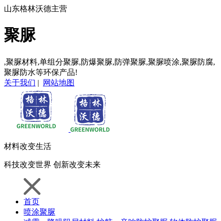
山东格林沃德主营
聚脲
,聚脲材料,单组分聚脲,防爆聚脲,防弹聚脲,聚脲喷涂,聚脲防腐,
聚脲防水等环保产品!
关于我们
|
网站地图
材料
改变生活
科技
改变世界
创新
改变未来
首页
喷涂聚脲