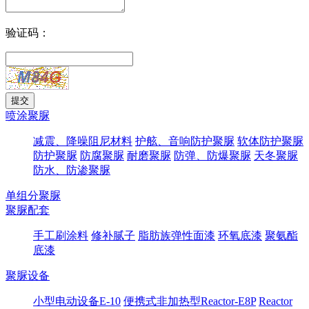
验证码：
喷涂聚脲
减震、降噪阻尼材料
护舷、音响防护聚脲
软体防护聚脲
防护聚脲
防腐聚脲
耐磨聚脲
防弹、防爆聚脲
天冬聚脲
防水、防渗聚脲
单组分聚脲
聚脲配套
手工刷涂料
修补腻子
脂肪族弹性面漆
环氧底漆
聚氨酯
底漆
聚脲设备
小型电动设备E-10
便携式非加热型Reactor-E8P
Reactor