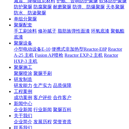
减震、降噪阻尼材料
护舷、音响防护聚脲
软体防护聚脲
防护聚脲
防腐聚脲
耐磨聚脲
防弹、防爆聚脲
天冬聚脲
防水、防渗聚脲
单组分聚脲
聚脲配套
手工刷涂料
修补腻子
脂肪族弹性面漆
环氧底漆
聚氨酯
底漆
聚脲设备
小型电动设备E-10
便携式非加热型Reactor-E8P
Reactor
A-25 主机
Fusion AP喷枪
Reactor EXP-2 主机
Reactor
HXP-3 主机
聚脲施工
聚脲喷涂
聚脲手刷
研发制造
研发能力
生产实力
品质保障
工程案例
成功案例
客户评价
合作客户
新闻中心
企业新闻
行业新闻
聚脲百科
关于我们
企业简介
发展历程
荣誉资质
联系我们