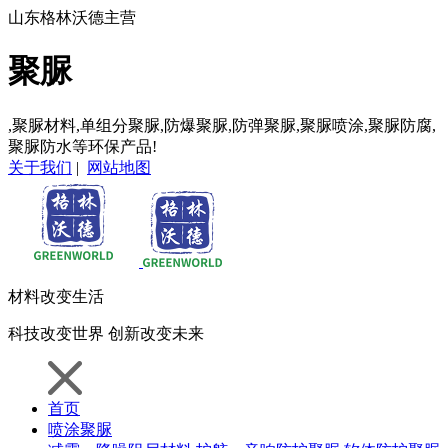
山东格林沃德主营
聚脲
,聚脲材料,单组分聚脲,防爆聚脲,防弹聚脲,聚脲喷涂,聚脲防腐,
聚脲防水等环保产品!
关于我们
|
网站地图
材料
改变生活
科技
改变世界
创新
改变未来
首页
喷涂聚脲