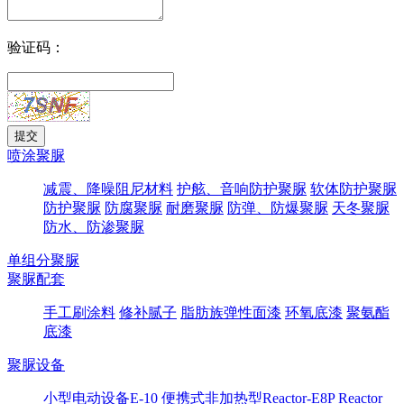
验证码：
喷涂聚脲
减震、降噪阻尼材料
护舷、音响防护聚脲
软体防护聚脲
防护聚脲
防腐聚脲
耐磨聚脲
防弹、防爆聚脲
天冬聚脲
防水、防渗聚脲
单组分聚脲
聚脲配套
手工刷涂料
修补腻子
脂肪族弹性面漆
环氧底漆
聚氨酯
底漆
聚脲设备
小型电动设备E-10
便携式非加热型Reactor-E8P
Reactor