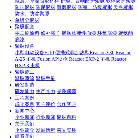
减震、降噪阻尼材料
护舷、音响防护聚脲
软体防护聚脲
防护聚脲
防腐聚脲
耐磨聚脲
防弹、防爆聚脲
天冬聚脲
防水、防渗聚脲
单组分聚脲
聚脲配套
手工刷涂料
修补腻子
脂肪族弹性面漆
环氧底漆
聚氨酯
底漆
聚脲设备
小型电动设备E-10
便携式非加热型Reactor-E8P
Reactor
A-25 主机
Fusion AP喷枪
Reactor EXP-2 主机
Reactor
HXP-3 主机
聚脲施工
聚脲喷涂
聚脲手刷
研发制造
研发能力
生产实力
品质保障
工程案例
成功案例
客户评价
合作客户
新闻中心
企业新闻
行业新闻
聚脲百科
关于我们
企业简介
发展历程
荣誉资质
联系我们