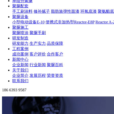
单组分聚脲
聚脲配套
手工刷涂料
修补腻子
脂肪族弹性面漆
环氧底漆
聚氨酯底
聚脲设备
小型电动设备E-10
便携式非加热型Reactor-E8P
Reactor A
聚脲施工
聚脲喷涂
聚脲手刷
研发制造
研发能力
生产实力
品质保障
工程案例
成功案例
客户评价
合作客户
新闻中心
企业新闻
行业新闻
聚脲百科
关于我们
企业简介
发展历程
荣誉资质
联系我们
186 6393 9587