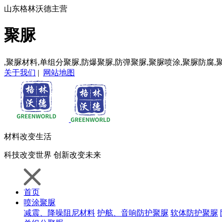
山东格林沃德主营
聚脲
,聚脲材料,单组分聚脲,防爆聚脲,防弹聚脲,聚脲喷涂,聚脲防腐,
关于我们
|
网站地图
材料
改变生活
科技
改变世界
创新
改变未来
首页
喷涂聚脲
减震、降噪阻尼材料
护舷、音响防护聚脲
软体防护聚脲