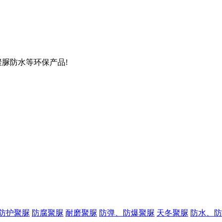
聚脲防水等环保产品!
防护聚脲
防腐聚脲
耐磨聚脲
防弹、防爆聚脲
天冬聚脲
防水、防