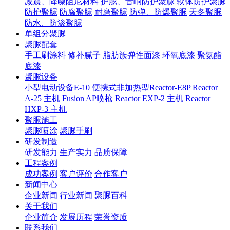
减震、降噪阻尼材料
护舷、音响防护聚脲
软体防护聚脲
防护聚脲
防腐聚脲
耐磨聚脲
防弹、防爆聚脲
天冬聚脲
防水、防渗聚脲
单组分聚脲
聚脲配套
手工刷涂料
修补腻子
脂肪族弹性面漆
环氧底漆
聚氨酯
底漆
聚脲设备
小型电动设备E-10
便携式非加热型Reactor-E8P
Reactor
A-25 主机
Fusion AP喷枪
Reactor EXP-2 主机
Reactor
HXP-3 主机
聚脲施工
聚脲喷涂
聚脲手刷
研发制造
研发能力
生产实力
品质保障
工程案例
成功案例
客户评价
合作客户
新闻中心
企业新闻
行业新闻
聚脲百科
关于我们
企业简介
发展历程
荣誉资质
联系我们