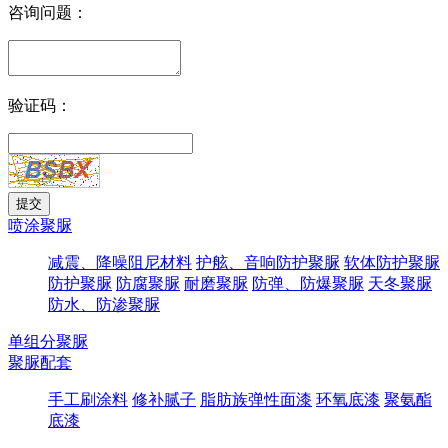
咨询问题：
验证码：
喷涂聚脲
减震、降噪阻尼材料
护舷、音响防护聚脲
软体防护聚脲
防护聚脲
防腐聚脲
耐磨聚脲
防弹、防爆聚脲
天冬聚脲
防水、防渗聚脲
单组分聚脲
聚脲配套
手工刷涂料
修补腻子
脂肪族弹性面漆
环氧底漆
聚氨酯
底漆