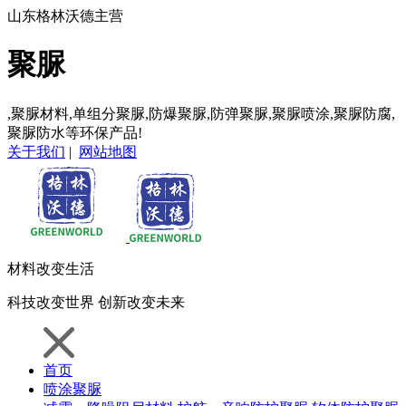
山东格林沃德主营
聚脲
,聚脲材料,单组分聚脲,防爆聚脲,防弹聚脲,聚脲喷涂,聚脲防腐,
聚脲防水等环保产品!
关于我们
|
网站地图
材料
改变生活
科技
改变世界
创新
改变未来
首页
喷涂聚脲