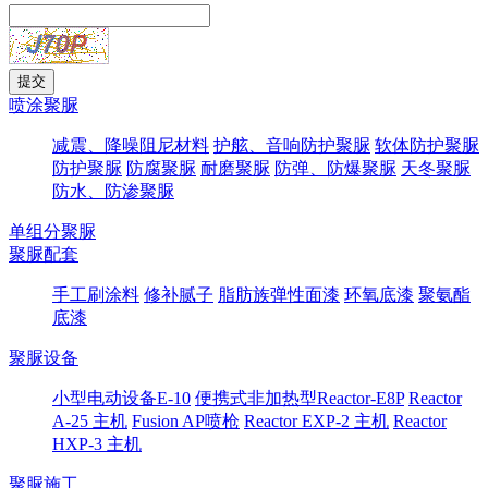
喷涂聚脲
减震、降噪阻尼材料
护舷、音响防护聚脲
软体防护聚脲
防护聚脲
防腐聚脲
耐磨聚脲
防弹、防爆聚脲
天冬聚脲
防水、防渗聚脲
单组分聚脲
聚脲配套
手工刷涂料
修补腻子
脂肪族弹性面漆
环氧底漆
聚氨酯
底漆
聚脲设备
小型电动设备E-10
便携式非加热型Reactor-E8P
Reactor
A-25 主机
Fusion AP喷枪
Reactor EXP-2 主机
Reactor
HXP-3 主机
聚脲施工