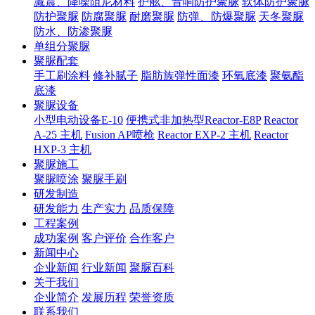
减震、降噪阻尼材料
护舷、音响防护聚脲
软体防护聚脲
防护聚脲
防腐聚脲
耐磨聚脲
防弹、防爆聚脲
天冬聚脲
防水、防渗聚脲
单组分聚脲
聚脲配套
手工刷涂料
修补腻子
脂肪族弹性面漆
环氧底漆
聚氨酯
底漆
聚脲设备
小型电动设备E-10
便携式非加热型Reactor-E8P
Reactor
A-25 主机
Fusion AP喷枪
Reactor EXP-2 主机
Reactor
HXP-3 主机
聚脲施工
聚脲喷涂
聚脲手刷
研发制造
研发能力
生产实力
品质保障
工程案例
成功案例
客户评价
合作客户
新闻中心
企业新闻
行业新闻
聚脲百科
关于我们
企业简介
发展历程
荣誉资质
联系我们