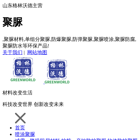
山东格林沃德主营
聚脲
,聚脲材料,单组分聚脲,防爆聚脲,防弹聚脲,聚脲喷涂,聚脲防腐,
聚脲防水等环保产品!
关于我们
|
网站地图
材料
改变生活
科技
改变世界
创新
改变未来
首页
喷涂聚脲