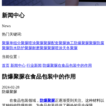
新闻中心
News
热门关键词:
聚脲
单组分聚脲
喷涂聚脲
聚脲配套
聚脲施工
防爆聚脲
聚脲防腐
聚脲防水
防护聚脲
耐磨聚脲
聚脲喷涂
天冬聚脲
当前位置：
首页
新闻中心
行业新闻
防爆聚脲在食品包装中的作用
防爆聚脲在食品包装中的作用
2024-02-28
防爆聚脲
在食品包装领域，
防爆聚脲
正逐渐受到关注。这种材料以
其独特的防爆性能，为食品包装提供了额外的安全保障。