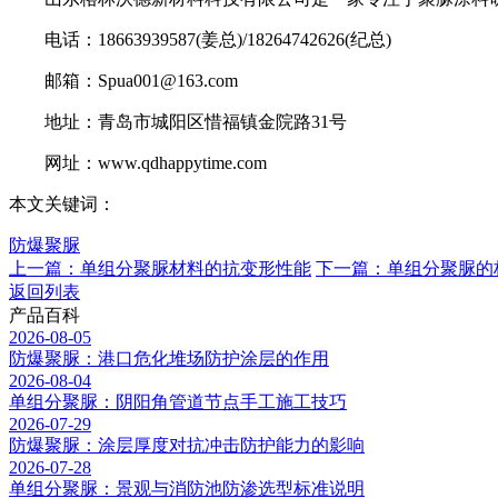
电话：18663939587(姜总)/18264742626(纪总)
邮箱：Spua001@163.com
地址：青岛市城阳区惜福镇金院路31号
网址：www.qdhappytime.com
本文关键词：
防爆聚脲
上一篇：单组分聚脲材料的抗变形性能
下一篇：单组分聚脲的
返回列表
产品百科
2026-08-05
防爆聚脲：港口危化堆场防护涂层的作用
2026-08-04
单组分聚脲：阴阳角管道节点手工施工技巧
2026-07-29
防爆聚脲：涂层厚度对抗冲击防护能力的影响
2026-07-28
单组分聚脲：景观与消防池防渗选型标准说明