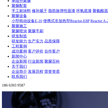
单组分聚脲
聚脲配套
手工刷涂料
修补腻子
脂肪族弹性面漆
环氧底漆
聚氨酯底
聚脲设备
小型电动设备E-10
便携式非加热型Reactor-E8P
Reactor A
聚脲施工
聚脲喷涂
聚脲手刷
研发制造
研发能力
生产实力
品质保障
工程案例
成功案例
客户评价
合作客户
新闻中心
企业新闻
行业新闻
聚脲百科
关于我们
企业简介
发展历程
荣誉资质
联系我们
186 6393 9587