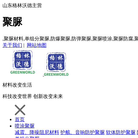
山东格林沃德主营
聚脲
,聚脲材料,单组分聚脲,防爆聚脲,防弹聚脲,聚脲喷涂,聚脲防腐,
关于我们
|
网站地图
材料
改变生活
科技
改变世界
创新
改变未来
首页
喷涂聚脲
减震、降噪阻尼材料
护舷、音响防护聚脲
软体防护聚脲