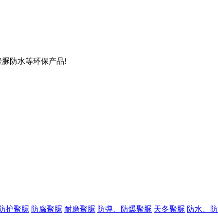
聚脲防水等环保产品!
防护聚脲
防腐聚脲
耐磨聚脲
防弹、防爆聚脲
天冬聚脲
防水、防