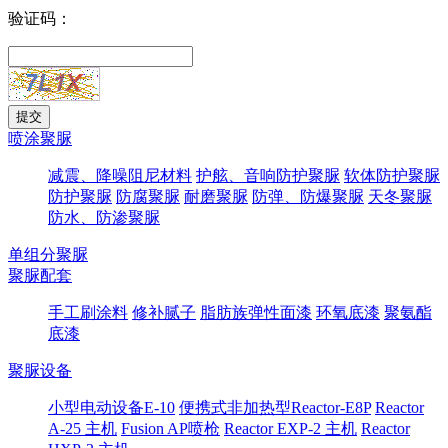
验证码：
喷涂聚脲
减震、降噪阻尼材料
护舷、音响防护聚脲
软体防护聚脲
防护聚脲
防腐聚脲
耐磨聚脲
防弹、防爆聚脲
天冬聚脲
防水、防渗聚脲
单组分聚脲
聚脲配套
手工刷涂料
修补腻子
脂肪族弹性面漆
环氧底漆
聚氨酯
底漆
聚脲设备
小型电动设备E-10
便携式非加热型Reactor-E8P
Reactor
A-25 主机
Fusion AP喷枪
Reactor EXP-2 主机
Reactor