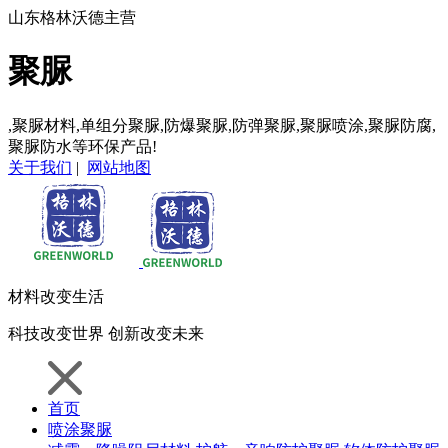
山东格林沃德主营
聚脲
,聚脲材料,单组分聚脲,防爆聚脲,防弹聚脲,聚脲喷涂,聚脲防腐,
聚脲防水等环保产品!
关于我们
|
网站地图
材料
改变生活
科技
改变世界
创新
改变未来
首页
喷涂聚脲