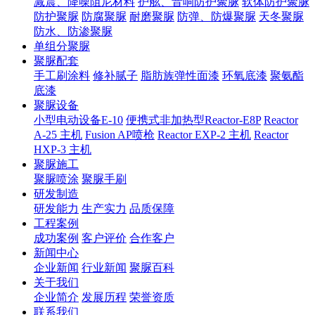
减震、降噪阻尼材料
护舷、音响防护聚脲
软体防护聚脲
防护聚脲
防腐聚脲
耐磨聚脲
防弹、防爆聚脲
天冬聚脲
防水、防渗聚脲
单组分聚脲
聚脲配套
手工刷涂料
修补腻子
脂肪族弹性面漆
环氧底漆
聚氨酯
底漆
聚脲设备
小型电动设备E-10
便携式非加热型Reactor-E8P
Reactor
A-25 主机
Fusion AP喷枪
Reactor EXP-2 主机
Reactor
HXP-3 主机
聚脲施工
聚脲喷涂
聚脲手刷
研发制造
研发能力
生产实力
品质保障
工程案例
成功案例
客户评价
合作客户
新闻中心
企业新闻
行业新闻
聚脲百科
关于我们
企业简介
发展历程
荣誉资质
联系我们