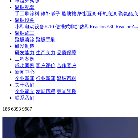
单组分聚脲
聚脲配套
手工刷涂料
修补腻子
脂肪族弹性面漆
环氧底漆
聚氨酯底
聚脲设备
小型电动设备E-10
便携式非加热型Reactor-E8P
Reactor A
聚脲施工
聚脲喷涂
聚脲手刷
研发制造
研发能力
生产实力
品质保障
工程案例
成功案例
客户评价
合作客户
新闻中心
企业新闻
行业新闻
聚脲百科
关于我们
企业简介
发展历程
荣誉资质
联系我们
186 6393 9587