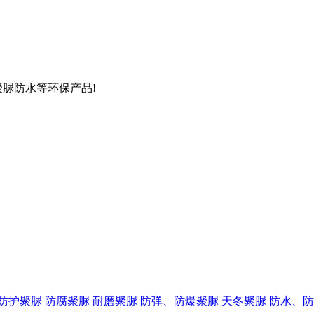
聚脲防水等环保产品!
防护聚脲
防腐聚脲
耐磨聚脲
防弹、防爆聚脲
天冬聚脲
防水、防