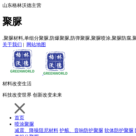
山东格林沃德主营
聚脲
,聚脲材料,单组分聚脲,防爆聚脲,防弹聚脲,聚脲喷涂,聚脲防腐,
关于我们
|
网站地图
材料
改变生活
科技
改变世界
创新
改变未来
首页
喷涂聚脲
减震、降噪阻尼材料
护舷、音响防护聚脲
软体防护聚脲