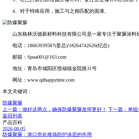
4、对于特殊应用，施工与之相匹配的面漆。
山东格林沃德新材料科技有限公司是一家专注于聚脲涂料研
电话：18663939587(姜总)/18264742626(纪总)
邮箱：Spua001@163.com
地址：青岛市城阳区惜福镇金院路31号
网址：www.qdhappytime.com
本文关键词：
防爆聚脲
上一篇：做好这两点，确保防爆聚脲发挥更好！
下一篇：单组
返回列表
产品百科
2026-08-05
防爆聚脲：港口危化堆场防护涂层的作用