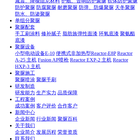
减震、降噪阻尼材料
护舷、音响防护聚脲
软体防护聚脲
防护聚脲
防腐聚脲
耐磨聚脲
防弹、防爆聚脲
天冬聚脲
防水、防渗聚脲
单组分聚脲
聚脲配套
手工刷涂料
修补腻子
脂肪族弹性面漆
环氧底漆
聚氨酯
底漆
聚脲设备
小型电动设备E-10
便携式非加热型Reactor-E8P
Reactor
A-25 主机
Fusion AP喷枪
Reactor EXP-2 主机
Reactor
HXP-3 主机
聚脲施工
聚脲喷涂
聚脲手刷
研发制造
研发能力
生产实力
品质保障
工程案例
成功案例
客户评价
合作客户
新闻中心
企业新闻
行业新闻
聚脲百科
关于我们
企业简介
发展历程
荣誉资质
联系我们