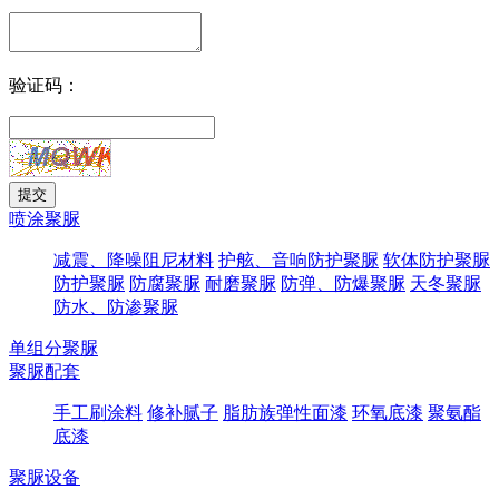
验证码：
喷涂聚脲
减震、降噪阻尼材料
护舷、音响防护聚脲
软体防护聚脲
防护聚脲
防腐聚脲
耐磨聚脲
防弹、防爆聚脲
天冬聚脲
防水、防渗聚脲
单组分聚脲
聚脲配套
手工刷涂料
修补腻子
脂肪族弹性面漆
环氧底漆
聚氨酯
底漆
聚脲设备