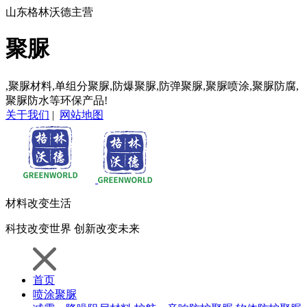
山东格林沃德主营
聚脲
,聚脲材料,单组分聚脲,防爆聚脲,防弹聚脲,聚脲喷涂,聚脲防腐,
聚脲防水等环保产品!
关于我们
|
网站地图
材料
改变生活
科技
改变世界
创新
改变未来
首页
喷涂聚脲