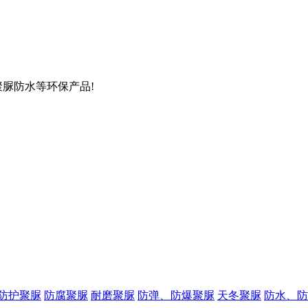
聚脲防水等环保产品!
防护聚脲
防腐聚脲
耐磨聚脲
防弹、防爆聚脲
天冬聚脲
防水、防