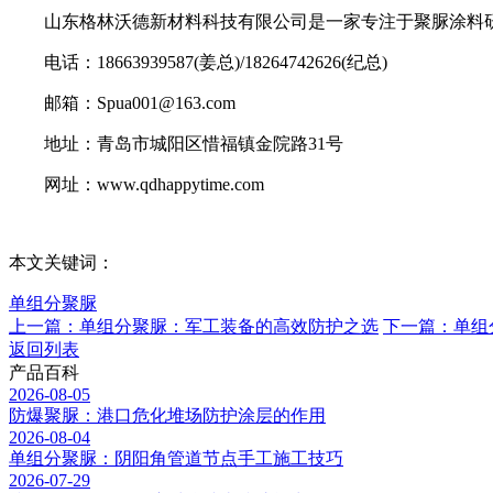
山东格林沃德新材料科技有限公司是一家专注于聚脲涂料研
电话：18663939587(姜总)/18264742626(纪总)
邮箱：Spua001@163.com
地址：青岛市城阳区惜福镇金院路31号
网址：www.qdhappytime.com
本文关键词：
单组分聚脲
上一篇：单组分聚脲：军工装备的高效防护之选
下一篇：单组
返回列表
产品百科
2026-08-05
防爆聚脲：港口危化堆场防护涂层的作用
2026-08-04
单组分聚脲：阴阳角管道节点手工施工技巧
2026-07-29