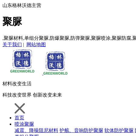
山东格林沃德主营
聚脲
,聚脲材料,单组分聚脲,防爆聚脲,防弹聚脲,聚脲喷涂,聚脲防腐,
关于我们
|
网站地图
材料
改变生活
科技
改变世界
创新
改变未来
首页
喷涂聚脲
减震、降噪阻尼材料
护舷、音响防护聚脲
软体防护聚脲