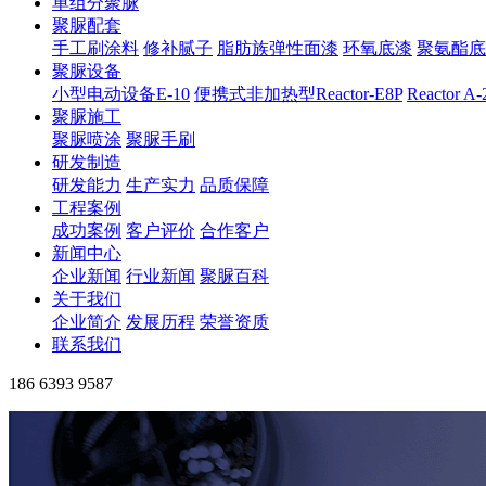
单组分聚脲
聚脲配套
手工刷涂料
修补腻子
脂肪族弹性面漆
环氧底漆
聚氨酯底
聚脲设备
小型电动设备E-10
便携式非加热型Reactor-E8P
Reactor A
聚脲施工
聚脲喷涂
聚脲手刷
研发制造
研发能力
生产实力
品质保障
工程案例
成功案例
客户评价
合作客户
新闻中心
企业新闻
行业新闻
聚脲百科
关于我们
企业简介
发展历程
荣誉资质
联系我们
186 6393 9587