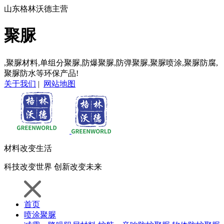
山东格林沃德主营
聚脲
,聚脲材料,单组分聚脲,防爆聚脲,防弹聚脲,聚脲喷涂,聚脲防腐,
聚脲防水等环保产品!
关于我们
|
网站地图
材料
改变生活
科技
改变世界
创新
改变未来
首页
喷涂聚脲