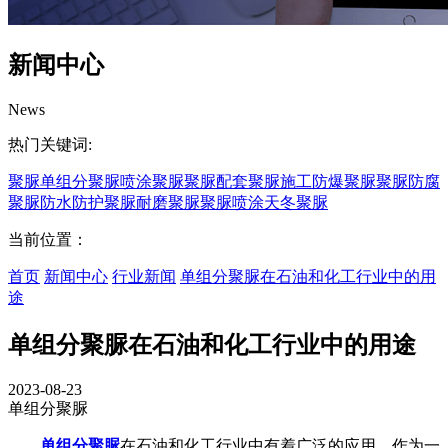
新闻中心
News
热门关键词:
聚脲
单组分聚脲
喷涂聚脲
聚脲配套
聚脲施工
防爆聚脲
聚脲防腐
聚脲防水
防护聚脲
耐磨聚脲
聚脲喷涂
天冬聚脲
当前位置：
首页
新闻中心
行业新闻
单组分聚脲在石油和化工行业中的用
途
单组分聚脲在石油和化工行业中的用途
2023-08-23
单组分聚脲
单组分聚脲
在石油和化工行业中有着广泛的应用。作为一