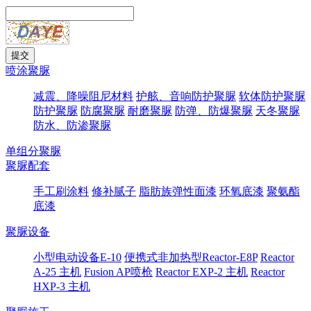
喷涂聚脲
减震、降噪阻尼材料
护舷、音响防护聚脲
软体防护聚脲
防护聚脲
防腐聚脲
耐磨聚脲
防弹、防爆聚脲
天冬聚脲
防水、防渗聚脲
单组分聚脲
聚脲配套
手工刷涂料
修补腻子
脂肪族弹性面漆
环氧底漆
聚氨酯
底漆
聚脲设备
小型电动设备E-10
便携式非加热型Reactor-E8P
Reactor
A-25 主机
Fusion AP喷枪
Reactor EXP-2 主机
Reactor
HXP-3 主机