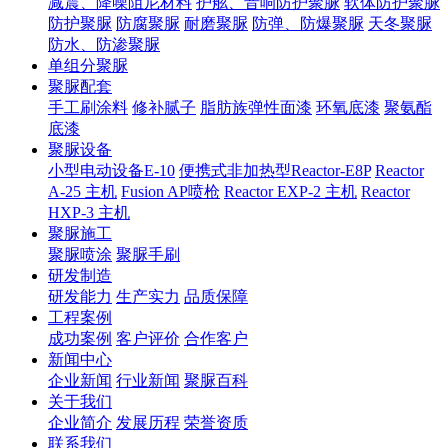
减震、降噪阻尼材料
护舷、音响防护聚脲
软体防护聚脲
防护聚脲
防腐聚脲
耐磨聚脲
防弹、防爆聚脲
天冬聚脲
防水、防渗聚脲
单组分聚脲
聚脲配套
手工刷涂料
修补腻子
脂肪族弹性面漆
环氧底漆
聚氨酯
底漆
聚脲设备
小型电动设备E-10
便携式非加热型Reactor-E8P
Reactor
A-25 主机
Fusion AP喷枪
Reactor EXP-2 主机
Reactor
HXP-3 主机
聚脲施工
聚脲喷涂
聚脲手刷
研发制造
研发能力
生产实力
品质保障
工程案例
成功案例
客户评价
合作客户
新闻中心
企业新闻
行业新闻
聚脲百科
关于我们
企业简介
发展历程
荣誉资质
联系我们