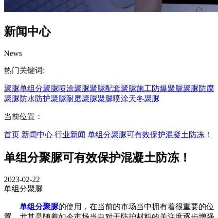
新闻中心
News
热门关键词:
聚脲
单组分聚脲
喷涂聚脲
聚脲配套
聚脲施工
防爆聚脲
聚脲防腐
聚脲防水
防护聚脲
耐磨聚脲
聚脲喷涂
天冬聚脲
当前位置：
首页
新闻中心
行业新闻
单组分聚脲可有效保护混凝土防冻！
单组分聚脲可有效保护混凝土防冻！
2023-02-22
单组分聚脲
单组分聚脲
的使用，在当前的市场当中拥有着很重要的位
置，尤其是随着如今市场当中对于防护材料的关注度逐步增强