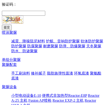
验证码：
喷涂聚脲
减震、降噪阻尼材料
护舷、音响防护聚脲
软体防护聚脲
防护聚脲
防腐聚脲
耐磨聚脲
防弹、防爆聚脲
天冬聚脲
防水、防渗聚脲
单组分聚脲
聚脲配套
手工刷涂料
修补腻子
脂肪族弹性面漆
环氧底漆
聚氨酯
底漆
聚脲设备
小型电动设备E-10
便携式非加热型Reactor-E8P
Reactor
A-25 主机
Fusion AP喷枪
Reactor EXP-2 主机
Reactor