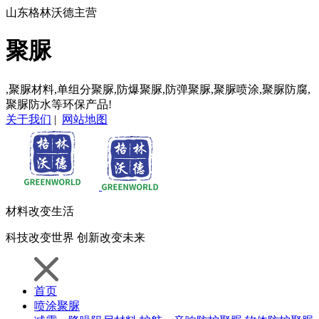
山东格林沃德主营
聚脲
,聚脲材料,单组分聚脲,防爆聚脲,防弹聚脲,聚脲喷涂,聚脲防腐,
聚脲防水等环保产品!
关于我们
|
网站地图
材料
改变生活
科技
改变世界
创新
改变未来
首页
喷涂聚脲