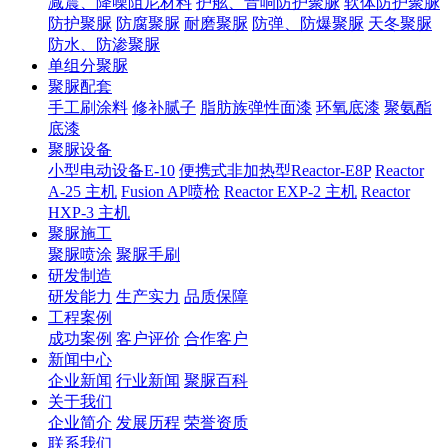
减震、降噪阻尼材料
护舷、音响防护聚脲
软体防护聚脲
防护聚脲
防腐聚脲
耐磨聚脲
防弹、防爆聚脲
天冬聚脲
防水、防渗聚脲
单组分聚脲
聚脲配套
手工刷涂料
修补腻子
脂肪族弹性面漆
环氧底漆
聚氨酯
底漆
聚脲设备
小型电动设备E-10
便携式非加热型Reactor-E8P
Reactor
A-25 主机
Fusion AP喷枪
Reactor EXP-2 主机
Reactor
HXP-3 主机
聚脲施工
聚脲喷涂
聚脲手刷
研发制造
研发能力
生产实力
品质保障
工程案例
成功案例
客户评价
合作客户
新闻中心
企业新闻
行业新闻
聚脲百科
关于我们
企业简介
发展历程
荣誉资质
联系我们